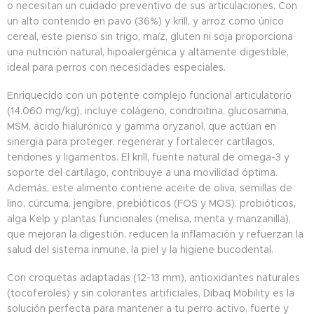
o necesitan un cuidado preventivo de sus articulaciones. Con
un alto contenido en pavo (36%) y krill, y arroz como único
cereal, este pienso sin trigo, maíz, gluten ni soja proporciona
una nutrición natural, hipoalergénica y altamente digestible,
ideal para perros con necesidades especiales.
Enriquecido con un potente complejo funcional articulatorio
(14.060 mg/kg), incluye colágeno, condroitina, glucosamina,
MSM, ácido hialurónico y gamma oryzanol, que actúan en
sinergia para proteger, regenerar y fortalecer cartílagos,
tendones y ligamentos. El krill, fuente natural de omega-3 y
soporte del cartílago, contribuye a una movilidad óptima.
Además, este alimento contiene aceite de oliva, semillas de
lino, cúrcuma, jengibre, prebióticos (FOS y MOS), probióticos,
alga Kelp y plantas funcionales (melisa, menta y manzanilla),
que mejoran la digestión, reducen la inflamación y refuerzan la
salud del sistema inmune, la piel y la higiene bucodental.
Con croquetas adaptadas (12-13 mm), antioxidantes naturales
(tocoferoles) y sin colorantes artificiales, Dibaq Mobility es la
solución perfecta para mantener a tu perro activo, fuerte y