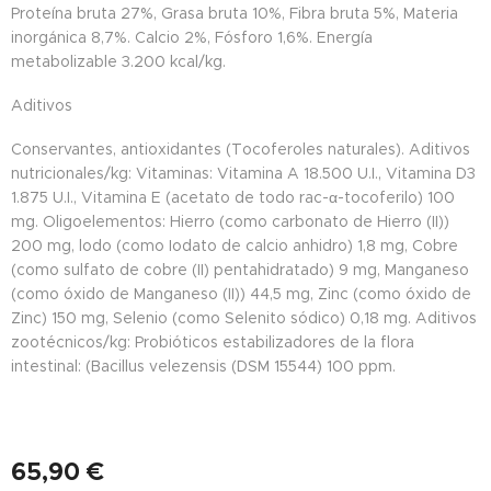
Proteína bruta 27%, Grasa bruta 10%, Fibra bruta 5%, Materia
inorgánica 8,7%. Calcio 2%, Fósforo 1,6%. Energía
metabolizable 3.200 kcal/kg.
Aditivos
Conservantes, antioxidantes (Tocoferoles naturales). Aditivos
nutricionales/kg: Vitaminas: Vitamina A 18.500 U.I., Vitamina D3
1.875 U.I., Vitamina E (acetato de todo rac-α-tocoferilo) 100
mg. Oligoelementos: Hierro (como carbonato de Hierro (II))
200 mg, lodo (como Iodato de calcio anhidro) 1,8 mg, Cobre
(como sulfato de cobre (II) pentahidratado) 9 mg, Manganeso
(como óxido de Manganeso (II)) 44,5 mg, Zinc (como óxido de
Zinc) 150 mg, Selenio (como Selenito sódico) 0,18 mg. Aditivos
zootécnicos/kg: Probióticos estabilizadores de la flora
intestinal: (Bacillus velezensis (DSM 15544) 100 ppm.
65,90
€