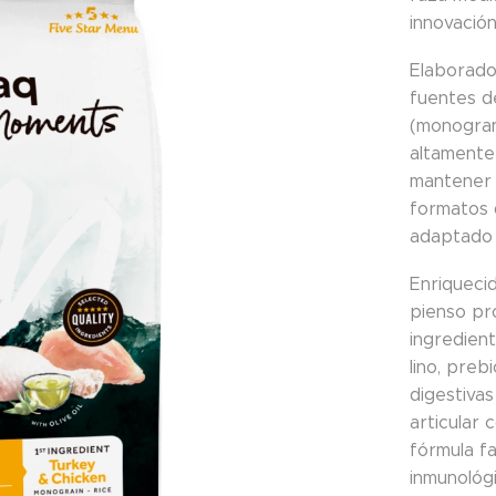
innovación
Elaborado
fuentes d
(monogran
altamente 
mantener 
formatos 
adaptado 
Enriqueci
pienso pr
ingredient
lino, preb
digestivas
articular 
fórmula fa
inmunológi