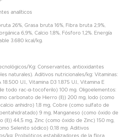
es analíticos
bruta 26%, Grasa bruta 16%, Fibra bruta 2,9%,
orgánica 6,9%, Calcio 1,8%, Fósforo 1,2%. Energía
able 3.680 kcal/kg.
tecnológicos/Kg: Conservantes, antioxidantes
es naturales). Aditivos nutricionales/kg: Vitaminas:
 18.500 U.I., Vitamina D3 1.875 U.I., Vitamina E
de todo rac-α-tocoferilo) 100 mg. Oligoelementos:
omo carbonato de Hierro (II)) 200 mg, lodo (como
 calcio anhidro) 1,8 mg, Cobre (como sulfato de
) pentahidratado) 9 mg, Manganeso (como óxido de
 (II)) 44,5 mg, Zinc (como óxido de Zinc) 150 mg,
omo Selenito sódico) 0,18 mg. Aditivos
s/kg: Probióticos estabilizadores de la flora