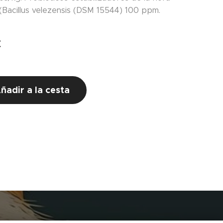
: (Bacillus velezensis (DSM 15544) 100 ppm.
€
ñadir a la cesta