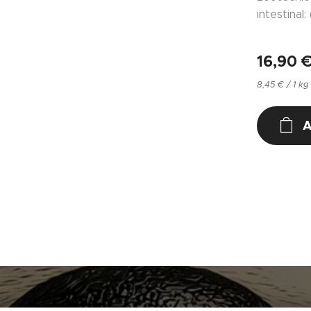
intestinal
16,90
8,45 € / 1 kg
A