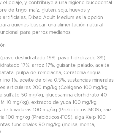
 y el pelaje, y contribuye a una higiene bucodental
bre de trigo, maíz, gluten, soja, huevos y
 artificiales, Dibaq Adult Medium es la opción
para quienes buscan una alimentación natural,
funcional para perros medianos.
ión
(pavo deshidratado 19%, pavo hidrolizado 3%),
idratado 17%, arroz 17%, guisante pelado, aceite
atata, pulpa de remolacha, Ceratonia siliqua,
e lino 1%, aceite de oliva 0,5%, sustancias minerales,
es articulares 200 mg/kg (Colágeno 100 mg/kg,
na sulfato 50 mg/kg, glucosamina clorhidrato 40
M 10 mg/kg), extracto de yuca 100 mg/kg,
 de levaduras 100 mg/kg (Prebióticos-MOS), raíz
ria 100 mg/kg (Prebióticos-FOS), alga Kelp 100
antas funcionales 90 mg/kg (melisa, menta,
).