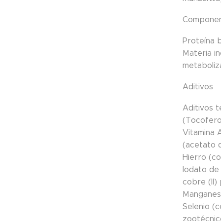
Component
Proteína 
Materia in
metaboliz
Aditivos
Aditivos 
(Tocoferol
Vitamina A
(acetato 
Hierro (c
Iodato de
cobre (II
Manganeso
Selenio (c
zootécnico