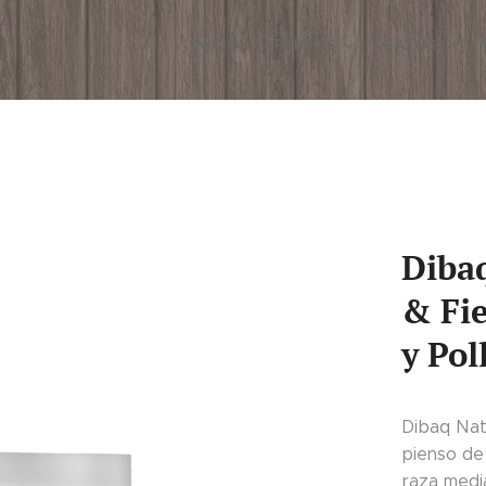
INICIO
PERROS
GATOS
Diba
& Fi
y Pol
Dibaq Nat
pienso de
raza medi