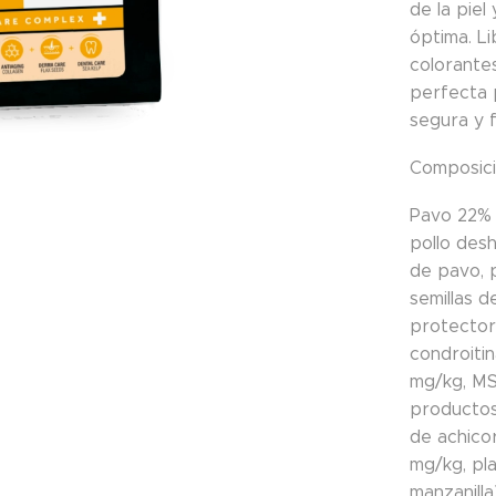
de la piel
óptima. Li
colorantes
perfecta 
segura y 
Composic
Pavo 22% 
pollo desh
de pavo, p
semillas d
protector
condroiti
mg/kg, MS
productos
de achico
mg/kg, pl
manzanilla