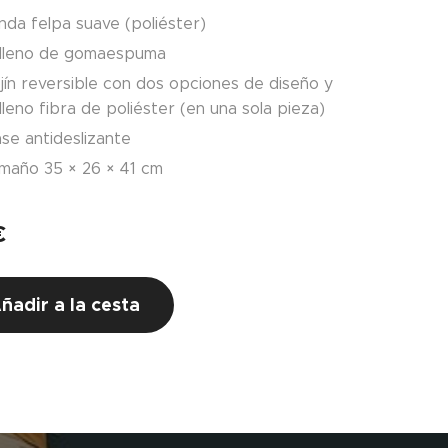
nda felpa suave (poliéster)
lleno de gomaespuma
jín reversible con dos opciones de diseño y
lleno fibra de poliéster (en una sola pieza)
se antideslizante
maño 35 × 26 × 41 cm
€
ñadir a la cesta