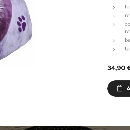
fu
re
co
re
ba
ta
34,90
A