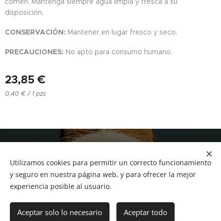
comen. Mantenga siempre agua limpia y fresca a su
disposición.
CONSERVACIÓN:
Mantener en lugar fresco y seco.
PRECAUCIONES:
No apto para consumo humano.
23,85
€
0,40 € / 1 pzs
NUCAN mascotas
Utilizamos cookies para permitir un correcto funcionamiento
Tf.666351543
Cookies
y seguro en nuestra página web, y para ofrecer la mejor
experiencia posible al usuario.
Añadir a la cesta
Aceptar solo lo necesario
Aceptar todo