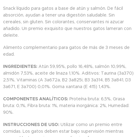
Snack líquido para gatos a base de atún y salmón. De fácil
absorción, ayudan a tener una digestión saludable. Sin
cereales, sin gluten. Sin colorantes, conservantes ni azucar
añadido. Un premio exquisito que nuestros gatos lameran con
deleite.
Alimento complementario para gatos de más de 3 meses de
edad.
INGREDIENTES:
Atún 59,95%, pollo 16,48%, salmón 10,99%,
almidón 7,53%, aceite de linaza 1,10%. Aditivos: Taurina (3a370)
2,51%, Vitaminas (A 3a672a, B2 3a825i, B3 3a314, B5 3a841, D3
3a671, E 3a700) 0,01%. Goma xantana (E 415) 1,43%.
COMPONENTES ANALÍTICOS:
Proteína bruta: 6,5%, Grasa
bruta: 0,1%, Fibra bruta: 1%, materia inorgánica: 2%, Humedad:
90%.
INSTRUCCIONES DE USO:
Utilizar como un premio entre
comidas. Los gatos deben estar bajo supervisión mientras