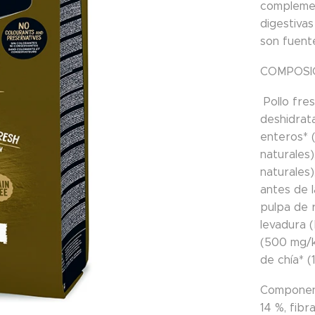
complemen
digestivas
son fuent
COMPOSI
Pollo fres
deshidrata
enteros* 
naturales
naturales)
antes de l
pulpa de 
levadura 
(500 mg/kg
de chía* (
Component
14 %, fibr