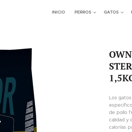
INICIO
PERROS
GATOS
OWN
STER
1,5K
Los gatos 
específic
de pollo 
calidad y
calorías p