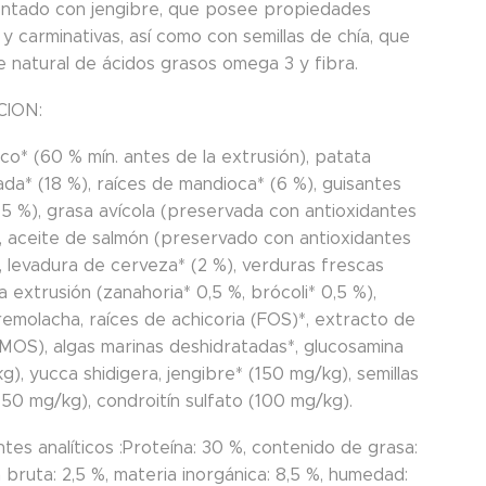
tado con jengibre, que posee propiedades
 y carminativas, así como con semillas de chía, que
e natural de ácidos grasos omega 3 y fibra.
CION:
co* (60 % mín. antes de la extrusión), patata
da* (18 %), raíces de mandioca* (6 %), guisantes
(5 %), grasa avícola (preservada con antioxidantes
), aceite de salmón (preservado con antioxidantes
, levadura de cerveza* (2 %), verduras frescas
a extrusión (zanahoria* 0,5 %, brócoli* 0,5 %),
remolacha, raíces de achicoria (FOS)*, extracto de
(MOS), algas marinas deshidratadas*, glucosamina
), yucca shidigera, jengibre* (150 mg/kg), semillas
150 mg/kg), condroitín sulfato (100 mg/kg).
es analíticos :Proteína: 30 %, contenido de grasa:
a bruta: 2,5 %, materia inorgánica: 8,5 %, humedad: