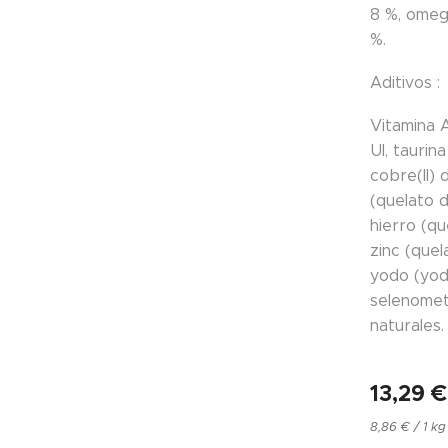
8 %, omega
%.
Aditivos :
Vitamina A
UI, taurin
cobre(II)
(quelato 
hierro (qu
zinc (que
yodo (yod
selenometi
naturales.
13,29
€
8,86 € / 1 kg