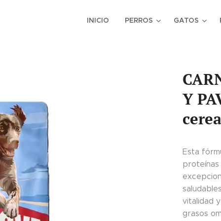
INICIO
PERROS
GATOS
CARN
Y PA
cerea
Esta fórm
proteínas 
excepcion
saludable
vitalidad 
grasos ome