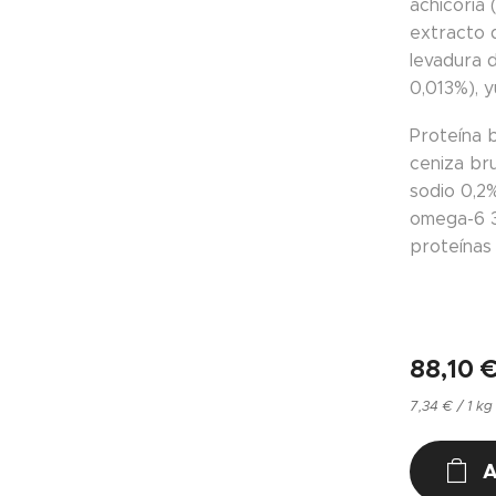
achicoria 
extracto d
levadura 
0,013%), 
Proteína 
ceniza bru
sodio 0,2
omega-6 3
proteínas
88,10
7,34 € / 1 kg
A