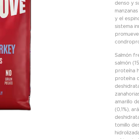
denso y su
manzanas 
y el espin
sistema in
promueven 
condropro
Salmón fre
salmón (1
proteína h
proteína 
deshidrata
zanahorias
amarillo d
(0,1%), a
deshidrat
tomillo d
hidrolizad