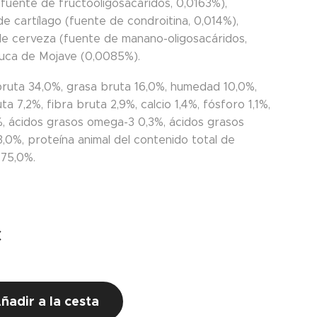
(fuente de fructooligosacáridos, 0,0163%),
e cartílago (fuente de condroitina, 0,014%),
de cerveza (fuente de manano-oligosacáridos,
yuca de Mojave (0,0085%).
bruta 34,0%, grasa bruta 16,0%, humedad 10,0%,
ta 7,2%, fibra bruta 2,9%, calcio 1,4%, fósforo 1,1%,
%, ácidos grasos omega-3 0,3%, ácidos grasos
,0%, proteína animal del contenido total de
 75,0%.
€
ñadir a la cesta