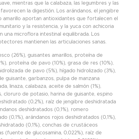
ave, mientras que la calabaza, las legumbres y las
favorecen la digestión. Los arándanos, el jengibre
o amarillo aportan antioxidantes que fortalecen el
munitario y la resistencia, y la yuca con achicoria
una microflora intestinal equilibrada. Los
tectores mantienen las articulaciones sanas.
sco (26%), guisantes amarillos, proteína de
5%), proteína de pavo (10%), grasa de res (10%),
idrolizada de pavo (5%), hígado hidrolizado (3%),
de guisante, garbanzos, pulpa de manzana
da, linaza, calabaza, aceite de salmón (1%),
, cloruro de potasio, harina de guisante, espino
eshidratado (0,2%), raíz de jengibre deshidratada
rándanos deshidratados (0,1%), romero
ado (0,1%), arándanos rojos deshidratados (0,1%),
eshidratado (0,1%), conchas de crustáceos
as (fuente de glucosamina, 0,022%), raíz de