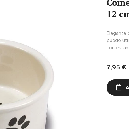
Come
12 c
Elegante 
puede uti
con estam
7,95
€
A