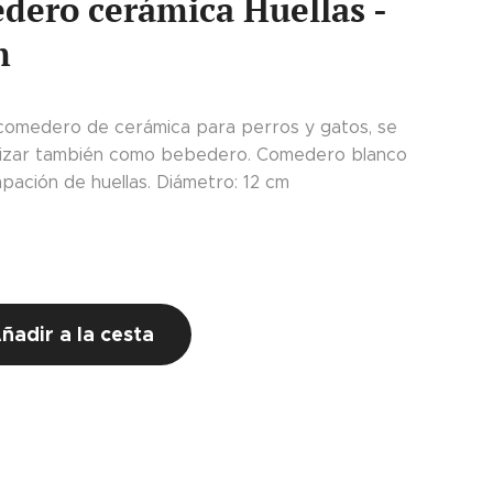
dero cerámica Huellas -
m
comedero de cerámica para perros y gatos, se
lizar también como bebedero. Comedero blanco
pación de huellas. Diámetro: 12 cm
ñadir a la cesta