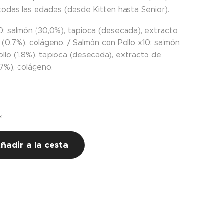
todas las edades (desde Kitten hasta Senior).
0: salmón (30,0%), tapioca (desecada), extracto
(0,7%), colágeno. / Salmón con Pollo x10: salmón
ollo (1,8%), tapioca (desecada), extracto de
,7%), colágeno.
€
s
ñadir a la cesta