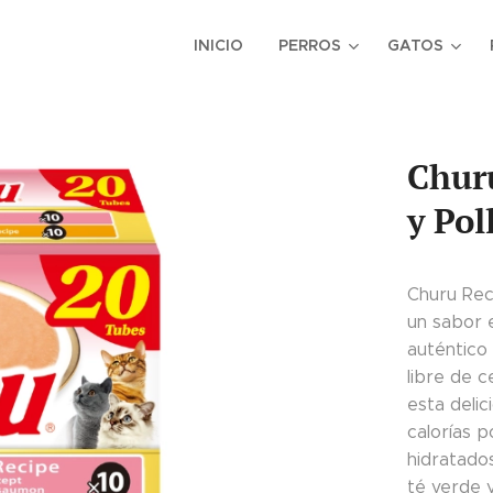
INICIO
PERROS
GATOS
Chur
y Pol
Churu Rec
un sabor 
auténtico
libre de c
esta deli
calorías p
hidratados
té verde 