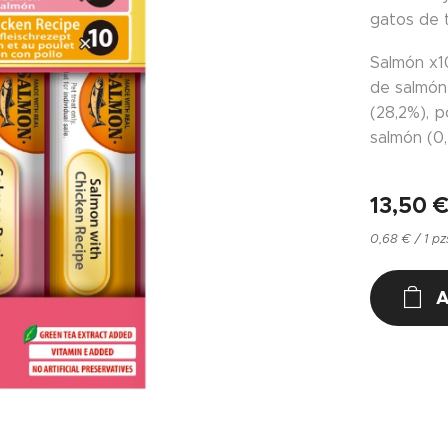
gatos de 
Salmón x1
de salmón 
(28,2%), p
salmón (0
13,50
0,68 € / 1 pz
A