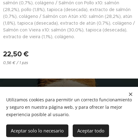
salmón (0,7%), colágeno / Salmón con Pollo x10: salmón
(28,2%), pollo (1,8%), tapioca (desecada), extracto de salmón
(0,7%), colágeno / Salmón con Atún x10: salmón (28,2%), atún
(1,8%), tapioca (desecada), extracto de atún (0,7%), colágeno /
Salmón con Vieira x10: salmón (30,0%), tapioca (desecada),
extracto de vieira (1,1%), colágeno.
22,50
€
0,56 € / 1 pzs
NUCAN mascotas
Utilizamos cookies para permitir un correcto funcionamiento
Tf.666351543
Cookies
y seguro en nuestra página web, y para ofrecer la mejor
experiencia posible al usuario.
Añadir a la cesta
Aceptar solo lo necesario
Aceptar todo