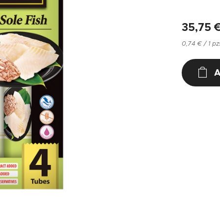
35,75
0,74 € / 1 pz
A