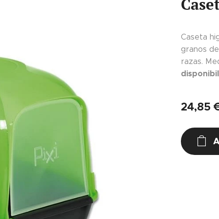
Caset
Caseta hig
granos de
razas. Me
disponibi
24,85
A