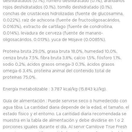
deshidratados (0.1%), romero deshidratado (0.1%), arándanos
rojos deshidratados (0.1%), tomillo deshidratado (0.1%),
conchas de crustáceos hidrolizadas (fuente de glucosamina,
0.022%), raíz de achicoria (fuente de fructooligosacáridos,
0.0163%), extracto de cartílago (fuente de condroitina,
0.014%), levadura de cerveza (fuente de manano-
oligosacáridos, 0.013%), yuca de Mojave (0.0085%).
Proteína bruta 29,0%, grasa bruta 18,0%, humedad 10,0%,
ceniza bruta 7,5%, fibra bruta 3,8%, calcio 1,5%, fósforo 1,1%,
sodio 0,2%, ácidos grasos omega-3 0,3%, ácidos grasos
omega-6 3,4%, proteína animal del contenido total de
proteínas 75,0%.
Energía metabolizable : 3.787 kcal/kg (15.843 kJ/kg).
Guía de alimentación : Puede servirse seco o humedecido con
agua tibia. La cantidad diaria depende de la edad, el tamaño, el
estado físico y el entorno. La cantidad diaria recomendada se
muestra en la tabla de alimentación y debe dividirse en 1 o 2
porciones iguales durante el día. Al servir Carnilove True Fresh