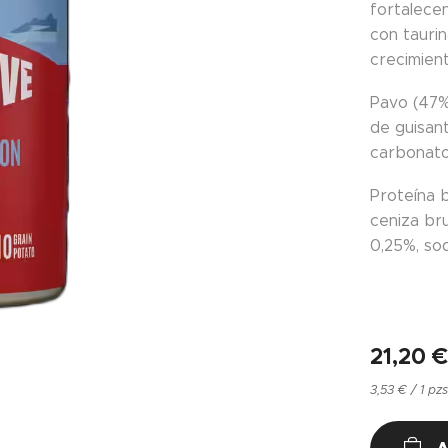
fortalecen
con tauri
crecimient
Pavo (47%)
de guisant
carbonato
Proteína 
ceniza bru
0,25%, sod
21,20
3,53 € / 1 pz