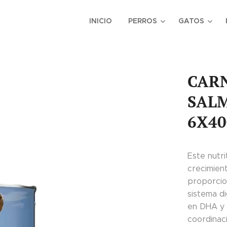
INICIO
PERROS
GATOS
CARN
SAL
6X40
Este nutr
crecimient
proporcion
sistema di
en DHA y E
coordinaci