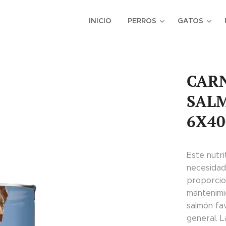
INICIO
PERROS
GATOS
CARN
SAL
6X40
Este nutri
necesidade
proporcion
mantenimi
salmón fav
general. L