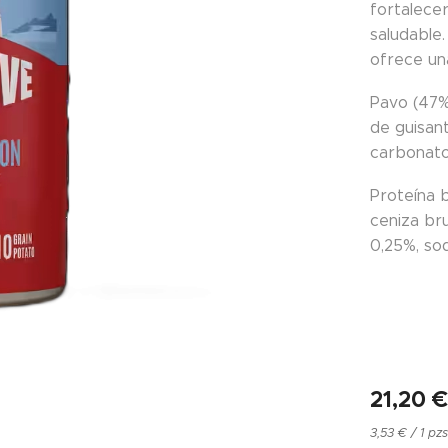
fortalecer
saludable.
ofrece una
Pavo (47%)
de guisant
carbonato
Proteína 
ceniza bru
0,25%, sod
21,20
3,53 € / 1 pz