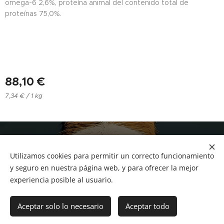
omega-6 2,6%, proteína animal del contenido total de
proteínas 75,0%.
88,10
€
7,34 € / 1 kg
NUCAN mascotas
Utilizamos cookies para permitir un correcto funcionamiento
Tf.666351543
Cookies
y seguro en nuestra página web, y para ofrecer la mejor
experiencia posible al usuario.
Añadir a la cesta
Aceptar solo lo necesario
Aceptar todo