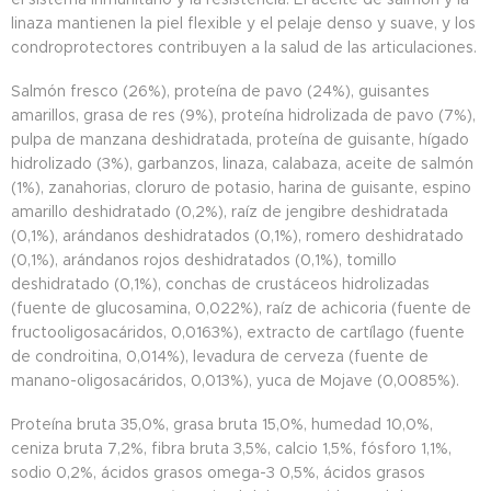
linaza mantienen la piel flexible y el pelaje denso y suave, y los
condroprotectores contribuyen a la salud de las articulaciones.
Salmón fresco (26%), proteína de pavo (24%), guisantes
amarillos, grasa de res (9%), proteína hidrolizada de pavo (7%),
pulpa de manzana deshidratada, proteína de guisante, hígado
hidrolizado (3%), garbanzos, linaza, calabaza, aceite de salmón
(1%), zanahorias, cloruro de potasio, harina de guisante, espino
amarillo deshidratado (0,2%), raíz de jengibre deshidratada
(0,1%), arándanos deshidratados (0,1%), romero deshidratado
(0,1%), arándanos rojos deshidratados (0,1%), tomillo
deshidratado (0,1%), conchas de crustáceos hidrolizadas
(fuente de glucosamina, 0,022%), raíz de achicoria (fuente de
fructooligosacáridos, 0,0163%), extracto de cartílago (fuente
de condroitina, 0,014%), levadura de cerveza (fuente de
manano-oligosacáridos, 0,013%), yuca de Mojave (0,0085%).
Proteína bruta 35,0%, grasa bruta 15,0%, humedad 10,0%,
ceniza bruta 7,2%, fibra bruta 3,5%, calcio 1,5%, fósforo 1,1%,
sodio 0,2%, ácidos grasos omega-3 0,5%, ácidos grasos