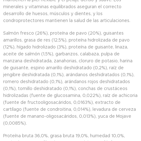
minerales y vitaminas equilibrados aseguran el correcto
desarrollo de huesos, músculos y dientes, y los
condroprotectores mantienen la salud de las articulaciones.
Salmón fresco (26%), proteína de pavo (20%), guisantes
amarillos, grasa de res (12,5%), proteína hidrolizada de pavo
(12%), hígado hidrolizado (3%), proteína de guisante, linaza,
aceite de salmón (1,5%), garbanzos, calabaza, pulpa de
manzana deshidratada, zanahorias, cloruro de potasio, harina
de guisante, espino amarillo deshidratado (0,2%), raíz de
jengibre deshidratada (0,1%), arándanos deshidratados (0,1%),
romero deshidratado (0,1%), arándanos rojos deshidratados
(0,1%), tomillo deshidratado (0,1%), conchas de crustáceos
hidrolizadas (fuente de glucosamina, 0,022%), raíz de achicoria
(fuente de fructooligosacáridos, 0,0163%), extracto de
cartílago (fuente de condroitina, 0,014%), levadura de cerveza
(fuente de manano-oligosacáridos, 0,013%), yuca de Mojave
(0,0085%).
Proteína bruta 36,0%, grasa bruta 19,0%, humedad 10,0%,