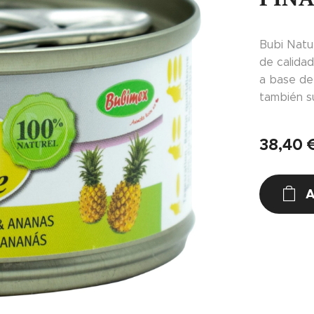
Bubi Natur
de calida
a base de 
también su
38,40
A