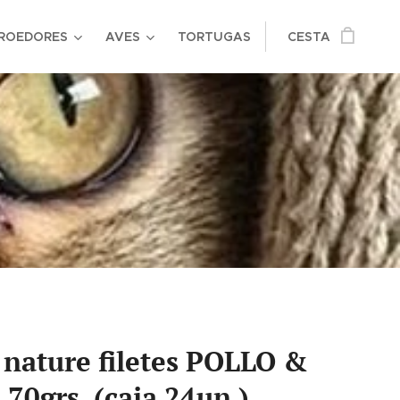
ROEDORES
AVES
TORTUGAS
CESTA
 nature filetes POLLO &
70grs. (caja 24un.)