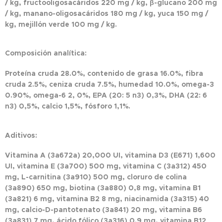
/ kg, fructooligosacáridos 220 mg / kg, β-glucano 200 mg
/ kg, manano-oligosacáridos 180 mg / kg, yuca 150 mg /
kg, mejillón verde 100 mg / kg.
Composición analítica:
Proteína cruda 28.0%, contenido de grasa 16.0%, fibra
cruda 2.5%, ceniza cruda 7.5%, humedad 10.0%, omega-3
0.90%, omega-6 2, 0%, EPA (20: 5 n3) 0,3%, DHA (22: 6
n3) 0,5%, calcio 1,5%, fósforo 1,1%.
Aditivos:
Vitamina A (3a672a) 20,000 UI, vitamina D3 (E671) 1,600
UI, vitamina E (3a700) 500 mg, vitamina C (3a312) 450
mg, L-carnitina (3a910) 500 mg, cloruro de colina
(3a890) 650 mg, biotina (3a880) 0,8 mg, vitamina B1
(3a821) 6 mg, vitamina B2 8 mg, niacinamida (3a315) 40
mg, calcio-D-pantotenato (3a841) 20 mg, vitamina B6
(3a831) 7 mg, ácido fólico (3a316) 0.9 mg, vitamina B12