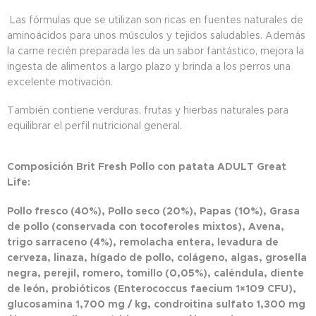
Las fórmulas que se utilizan son ricas en fuentes naturales de
aminoácidos para unos músculos y tejidos saludables. Además
la carne recién preparada les da un sabor fantástico, mejora la
ingesta de alimentos a largo plazo y brinda a los perros una
excelente motivación.
También contiene verduras, frutas y hierbas naturales para
equilibrar el perfil nutricional general.
Composición Brit Fresh Pollo con patata ADULT Great
Life:
Pollo fresco (40%), Pollo seco (20%), Papas (10%), Grasa
de pollo (conservada con tocoferoles mixtos), Avena,
trigo sarraceno (4%), remolacha entera, levadura de
cerveza, linaza, hígado de pollo, colágeno, algas, grosella
negra, perejil, romero, tomillo (0,05%), caléndula, diente
de león, probióticos (Enterococcus faecium 1×109 CFU),
glucosamina 1,700 mg / kg, condroitina sulfato 1,300 mg