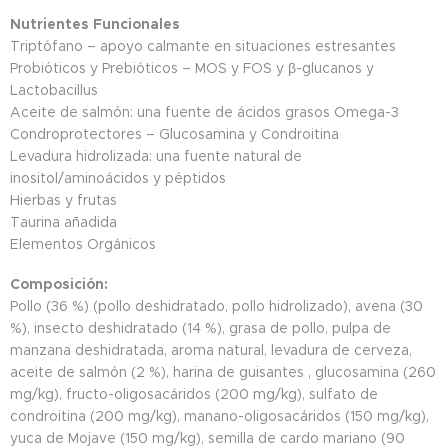
Nutrientes Funcionales
Triptófano – apoyo calmante en situaciones estresantes
Probióticos y Prebióticos – MOS y FOS y β-glucanos y
Lactobacillus
Aceite de salmón: una fuente de ácidos grasos Omega-3
Condroprotectores – Glucosamina y Condroitina
Levadura hidrolizada: una fuente natural de
inositol/aminoácidos y péptidos
Hierbas y frutas
Taurina añadida
Elementos Orgánicos
Composición:
Pollo (36 %) (pollo deshidratado, pollo hidrolizado), avena (30
%), insecto deshidratado (14 %), grasa de pollo, pulpa de
manzana deshidratada, aroma natural, levadura de cerveza,
aceite de salmón (2 %), harina de guisantes , glucosamina (260
mg/kg), fructo-oligosacáridos (200 mg/kg), sulfato de
condroitina (200 mg/kg), manano-oligosacáridos (150 mg/kg),
yuca de Mojave (150 mg/kg), semilla de cardo mariano (90