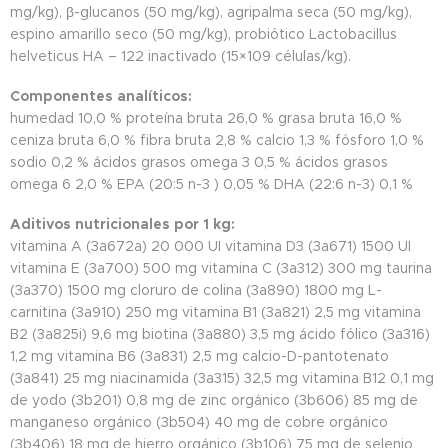
mg/kg), β-glucanos (50 mg/kg), agripalma seca (50 mg/kg),
espino amarillo seco (50 mg/kg), probiótico Lactobacillus
helveticus HA – 122 inactivado (15×109 células/kg).
Componentes analíticos:
humedad 10,0 % proteína bruta 26,0 % grasa bruta 16,0 %
ceniza bruta 6,0 % fibra bruta 2,8 % calcio 1,3 % fósforo 1,0 %
sodio 0,2 % ácidos grasos omega 3 0,5 % ácidos grasos
omega 6 2,0 % EPA (20:5 n-3 ) 0,05 % DHA (22:6 n-3) 0,1 %
Aditivos nutricionales por 1 kg:
vitamina A (3a672a) 20 000 UI vitamina D3 (3a671) 1500 UI
vitamina E (3a700) 500 mg vitamina C (3a312) 300 mg taurina
(3a370) 1500 mg cloruro de colina (3a890) 1800 mg L-
carnitina (3a910) 250 mg vitamina B1 (3a821) 2,5 mg vitamina
B2 (3a825i) 9,6 mg biotina (3a880) 3,5 mg ácido fólico (3a316)
1,2 mg vitamina B6 (3a831) 2,5 mg calcio-D-pantotenato
(3a841) 25 mg niacinamida (3a315) 32,5 mg vitamina B12 0,1 mg
de yodo (3b201) 0,8 mg de zinc orgánico (3b606) 85 mg de
manganeso orgánico (3b504) 40 mg de cobre orgánico
(3b406) 18 mg de hierro orgánico (3b106) 75 mg de selenio