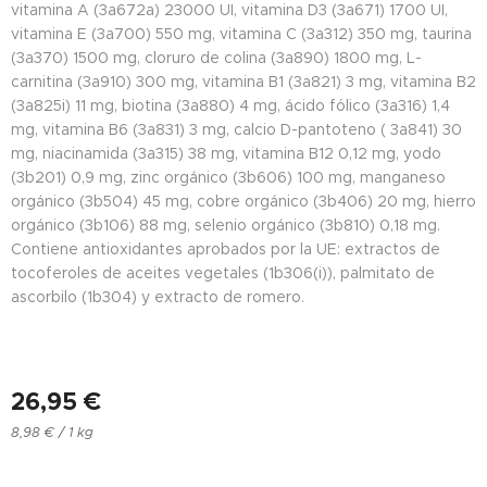
vitamina A (3a672a) 23000 UI, vitamina D3 (3a671) 1700 UI,
vitamina E (3a700) 550 mg, vitamina C (3a312) 350 mg, taurina
(3a370) 1500 mg, cloruro de colina (3a890) 1800 mg, L-
carnitina (3a910) 300 mg, vitamina B1 (3a821) 3 mg, vitamina B2
(3a825i) 11 mg, biotina (3a880) 4 mg, ácido fólico (3a316) 1,4
mg, vitamina B6 (3a831) 3 mg, calcio D-pantoteno ( 3a841) 30
mg, niacinamida (3a315) 38 mg, vitamina B12 0,12 mg, yodo
(3b201) 0,9 mg, zinc orgánico (3b606) 100 mg, manganeso
orgánico (3b504) 45 mg, cobre orgánico (3b406) 20 mg, hierro
orgánico (3b106) 88 mg, selenio orgánico (3b810) 0,18 mg.
Contiene antioxidantes aprobados por la UE: extractos de
tocoferoles de aceites vegetales (1b306(i)), palmitato de
ascorbilo (1b304) y extracto de romero.
26,95
€
8,98 € / 1 kg