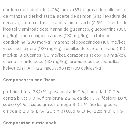
cordero deshidratado (42%), arroz (35%), grasa de pollo, pulpa
de manzana deshidratada, aceite de salmón (3%), levadura de
cerveza, aroma natural, levadura hidrolizada (0,5% – fuente de
inositol y aminoácidos), harina de guisantes, glucosamina (300
mg/kg), fructo-oligosacáridos (230 mg/kg), sulfato de
condroitina (230 mg/kg), manano-oligosacáridos (180 mg/kg),
yucca schidigera (180 mg/kg), semillas de cardo mariano ( 110
mg/kg), β-glucanos (60 mg/kg), corazones secos (60 mg/kg),
espino amarillo seco (60 mg/kg), probióticos Lactobacillus
helveticus HA – 122 inactivado (15×109 células/kg).
Componentes analíticos:
proteína bruta 28,0 %, grasa bruta 16,0 %, humedad 10,0 %,
ceniza bruta 7,0 %, fibra bruta 2,2 %, calcio 1,3 %, fósforo 1,0 %,
sodio 0,4 %, ácidos grasos omega-3 0,7 %, ácidos grasos
omega-6 2,0 %, EPA (20:5 n-3) 0,05 %, DHA (22:6 n-3) 0,1 %
Composición nutricional: