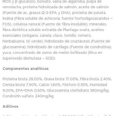
MOS y β-glucanos), boniato, vaina de algarroba, pulpa de
remolacha, proteína hidrolizada de salmón, aceite de salmón
(Fuente de ac. grasos Ω-3-EPA y DHA), proteína de patata,
Inulina (Fibra soluble de achicoria, fuente fosfooligosacáridos –
FOS), celulosa natural (Fuente de fibra insoluble), minerales,
fibra dietética soluble extraída de Plantago ovata, aceites
esenciales (orégano, canela, clavo, tomillo, romero,
hierbabuena, té verde), hidrolizado de crustáceos (Fuente de
glucosamina), hidrolizado de cartílago (Fuente de condroitina),
yuca, concentrado de zumo de melón liofilizado (Rico en
superoxido dismutasa – SOD).
Componentes analíticos
Proteína bruta 28,00%, Grasa bruta 17,00%, Fibra bruta 2,40%,
Ceniza bruta 7,90%, Calcio 1,60%, Fósforo 0.95%, Humedad
9,00%, EPA+DHA 0,65%, Glucosamina clorhidrato 380mg/kg,
Condroitín sulfato 240mg/kg
Aditivos