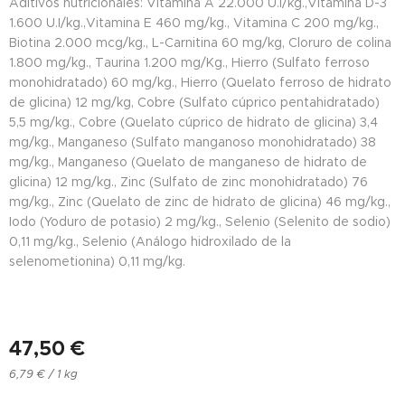
Aditivos nutricionales: Vitamina A 22.000 U.I/kg.,Vitamina D-3
1.600 U.I/kg.,Vitamina E 460 mg/kg., Vitamina C 200 mg/kg.,
Biotina 2.000 mcg/kg., L-Carnitina 60 mg/kg, Cloruro de colina
1.800 mg/kg., Taurina 1.200 mg/Kg., Hierro (Sulfato ferroso
monohidratado) 60 mg/kg., Hierro (Quelato ferroso de hidrato
de glicina) 12 mg/kg, Cobre (Sulfato cúprico pentahidratado)
5,5 mg/kg., Cobre (Quelato cúprico de hidrato de glicina) 3,4
mg/kg., Manganeso (Sulfato manganoso monohidratado) 38
mg/kg., Manganeso (Quelato de manganeso de hidrato de
glicina) 12 mg/kg., Zinc (Sulfato de zinc monohidratado) 76
mg/kg., Zinc (Quelato de zinc de hidrato de glicina) 46 mg/kg.,
Iodo (Yoduro de potasio) 2 mg/kg., Selenio (Selenito de sodio)
0,11 mg/kg., Selenio (Análogo hidroxilado de la
selenometionina) 0,11 mg/kg.
47,50
€
6,79 € / 1 kg