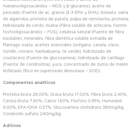
mananooligosacáridos – MOS y β-glucanos), aceite de
pescado (Fuente de ac. grasos Ω-3-EPA y DHA), boniato, vaina
de algarroba, proteína de patata, pulpa de remolacha, proteína
hidrolizada de cerdo, Inulina (Fibra soluble de achicoria, fuente
fosfooligosacáridos – FOS), celulosa natural (Fuente de fibra
insoluble), minerales, fibra dietética soluble extraída de
Plantago ovata, aceites esenciales (orégano, canela, clavo,
tomillo, romero, hierbabuena, té verde), hidrolizado de
crustáceos (Fuente de glucosamina), hidrolizado de cartílago
(Fuente de condroitina), yuca, concentrado de zumo de melón
liofilizado (Rico en superoxido dismutasa – SOD).
Componentes analíticos
Proteína bruta 28,00%, Grasa bruta 17,00%, Fibra bruta 2,40%,
Ceniza bruta 7,90%, Calcio 1,60%, Fósforo 0.95%, Humedad
9,00%, EPA+DHA 0,57%, Glucosamina clorhidrato 380mg/kg,
Condroitín sulfato 240mg/kg
Aditivos