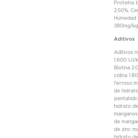
Proteína 
2,50%, Ce
Humedad 9
380mg/kg,
Aditivos
Aditivos n
1.600 U.I/
Biotina 2.
colina 1.8
ferroso m
de hidrato
pentahidr
hidrato de
manganoso
de mangane
de zinc m
hidrato de