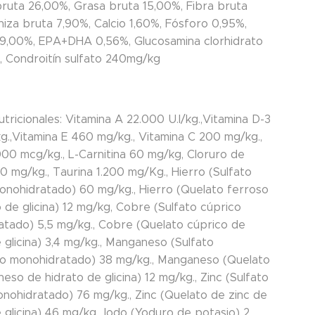
bruta 26,00%, Grasa bruta 15,00%, Fibra bruta
niza bruta 7,90%, Calcio 1,60%, Fósforo 0,95%,
,00%, EPA+DHA 0,56%, Glucosamina clorhidrato
 Condroitín sulfato 240mg/kg
utricionales: Vitamina A 22.000 U.I/kg.,Vitamina D-3
kg.,Vitamina E 460 mg/kg., Vitamina C 200 mg/kg.,
000 mcg/kg., L-Carnitina 60 mg/kg, Cloruro de
00 mg/kg., Taurina 1.200 mg/Kg., Hierro (Sulfato
onohidratado) 60 mg/kg., Hierro (Quelato ferroso
 de glicina) 12 mg/kg, Cobre (Sulfato cúprico
atado) 5,5 mg/kg., Cobre (Quelato cúprico de
 glicina) 3,4 mg/kg., Manganeso (Sulfato
 monohidratado) 38 mg/kg., Manganeso (Quelato
so de hidrato de glicina) 12 mg/kg., Zinc (Sulfato
onohidratado) 76 mg/kg., Zinc (Quelato de zinc de
 glicina) 46 mg/kg., Iodo (Yoduro de potasio) 2