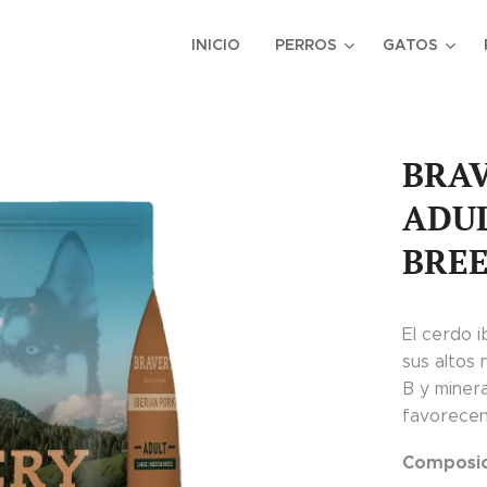
INICIO
PERROS
GATOS
BRAV
ADU
BREE
El cerdo 
sus altos 
B y miner
favorecen 
Composic