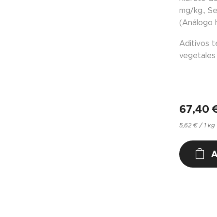
mg/kg., Se
(Análogo h
Aditivos t
vegetales 
67,40
5,62 € / 1 kg
A