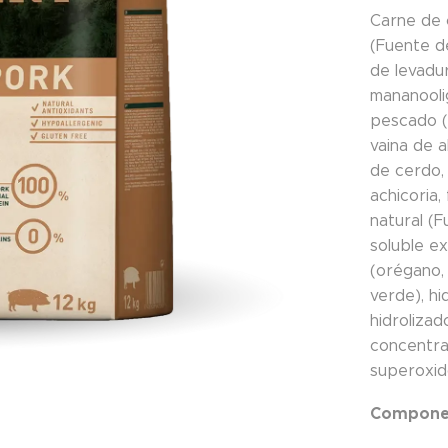
Carne de 
(Fuente de
de levadu
mananooli
pescado (
vaina de a
de cerdo, 
achicoria,
natural (F
soluble ex
(orégano, 
verde), h
hidrolizad
concentra
superoxid
Componen