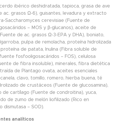
cerdo ibérico deshidratada, tapioca, grasa de ave
 ac. grasos Ω-6), guisantes, levadura y extracto
ra-Saccharomyces cerevisiae (Fuente de
gosacáridos – MOS y β-glucanos), aceite de
Fuente de ac. grasos Ω-3-EPA y DHA), boniato,
lgarroba, pulpa de remolacha, proteína hidrolizada
proteína de patata, Inulina (Fibra soluble de
 fuente fosfooligosacáridos – FOS), celulosa
uente de fibra insoluble), minerales, fibra dietética
traída de Plantago ovata, aceites esenciales
canela, clavo, tomillo, romero, hierba buena, té
idrolizado de crustáceos (Fuente de glucosamina),
o de cartílago (Fuente de condroitina), yuca,
do de zumo de melón liofilizado (Rico en
o dismutasa – SOD).
tes analíticos