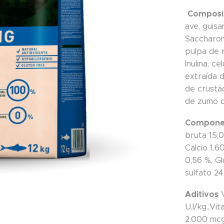
Composi
ave, guisa
Saccharom
pulpa de 
Inulina, ce
extraída d
de crustá
de zumo de
Componen
bruta 15,0
Calcio 1,
0,56 %, G
sulfato 2
Aditivos
V
U.I/kg.,Vi
2.000 mcg/