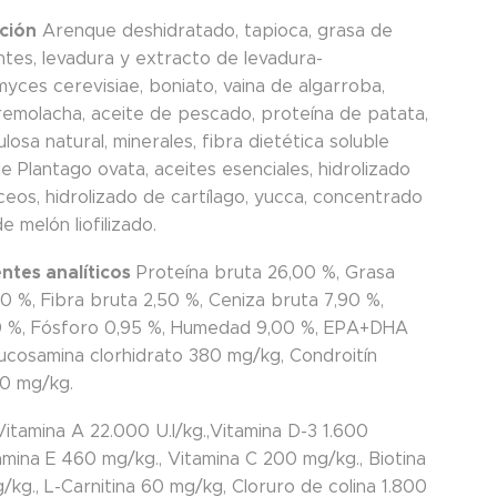
ción
Arenque deshidratado, tapioca, grasa de
ntes, levadura y extracto de levadura-
yces cerevisiae, boniato, vaina de algarroba,
remolacha, aceite de pescado, proteína de patata,
lulosa natural, minerales, fibra dietética soluble
e Plantago ovata, aceites esenciales, hidrolizado
ceos, hidrolizado de cartílago, yucca, concentrado
 melón liofilizado.
tes analíticos
Proteína bruta 26,00 %, Grasa
0 %, Fibra bruta 2,50 %, Ceniza bruta 7,90 %,
60 %, Fósforo 0,95 %, Humedad 9,00 %, EPA+DHA
lucosamina clorhidrato 380 mg/kg, Condroitín
40 mg/kg.
itamina A 22.000 U.I/kg.,Vitamina D-3 1.600
tamina E 460 mg/kg., Vitamina C 200 mg/kg., Biotina
kg., L-Carnitina 60 mg/kg, Cloruro de colina 1.800