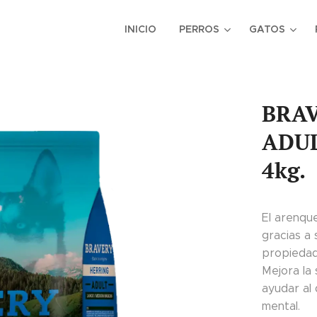
INICIO
PERROS
GATOS
BRA
ADU
4kg.
El arenqu
gracias a
propiedade
Mejora la 
ayudar al
mental.