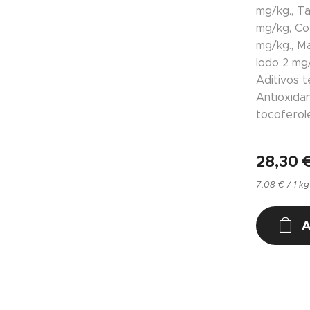
mg/kg., Ta
mg/kg, Co
mg/kg., Ma
Iodo 2 mg/
Aditivos t
Antioxida
tocoferole
28,30
7,08 € / 1 kg
A