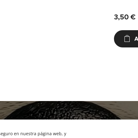
3,50
€
A
NUCAN mascotas
Tf.666351543
 seguro en nuestra página web, y
Cookies