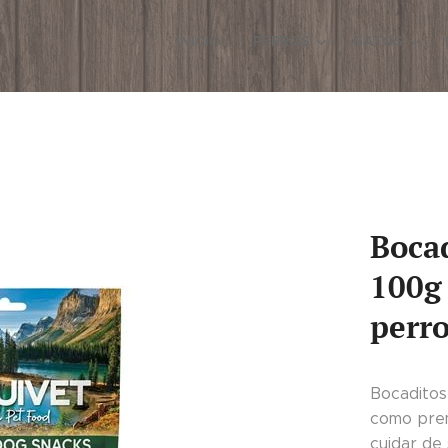
INICIO
PERROS
GATOS
Bocad
100g 
perr
Bocaditos
como prem
cuidar de 