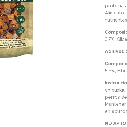
proteína 
Alimento 
nutrientes
Composic
3,7%, Glic
Aditivos
:
Componen
5,5%, Fib
Instrucci
en cualqu
perros de
Mantener 
en abunda
NO APTO