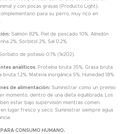
animal y con pocas grasas (Producto Light).
complementario para su perro, muy rico en
.
ión:
Salmón 82%, Piel de pescado 10%, Almidón
erina 2%, Sorbitol 2%, Sal 0,2%.
 Sorbato de potasio 0,1% (1k202).
tes analíticos
: Proteína bruta 35%, Grasa bruta
ra bruta 1,2%, Materia inorgánica 5%, Humedad 18%.
ones de alimentación:
Suministrar como un premio
ier momento, dentro de una dieta equilibrada. Los
ben estar bajo supervisión mientras comen.
en lugar fresco y seco. Suministrar siempre agua
ncia.
 PARA CONSUMO HUMANO.