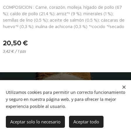
COMPOSICION : Carne, corazón, molleja, hígado de pollo (67
%); caldo de pollo (21,4 %); arroz*¹ (9 %); minerales (1 %);
semillas de lino (0,5 %); aceite de salmón (0,5 %); cáscaras de
huevo*² (0,3 %); inulina de achicoria (0,3 %) *¹cocido *²secado
20,50
€
3,42 € / 1 pzs
NUCAN mascotas
Utilizamos cookies para permitir un correcto funcionamiento
Tf.666351543
Cookies
y seguro en nuestra página web, y para ofrecer la mejor
experiencia posible al usuario.
Añadir a la cesta
Aceptar solo lo necesario
Aceptar todo