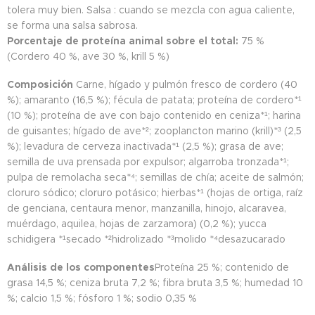
tolera muy bien. Salsa : cuando se mezcla con agua caliente,
se forma una salsa sabrosa.
Porcentaje de proteína animal sobre el total:
75 %
(Cordero 40 %, ave 30 %, krill 5 %)
Composición
Carne, hígado y pulmón fresco de cordero (40
%); amaranto (16,5 %); fécula de patata; proteína de cordero*¹
(10 %); proteína de ave con bajo contenido en ceniza*¹; harina
de guisantes; hígado de ave*²; zooplancton marino (krill)*³ (2,5
%); levadura de cerveza inactivada*¹ (2,5 %); grasa de ave;
semilla de uva prensada por expulsor; algarroba tronzada*¹;
pulpa de remolacha seca*⁴; semillas de chía; aceite de salmón;
cloruro sódico; cloruro potásico; hierbas*¹ (hojas de ortiga, raíz
de genciana, centaura menor, manzanilla, hinojo, alcaravea,
muérdago, aquilea, hojas de zarzamora) (0,2 %); yucca
schidigera *¹secado *²hidrolizado *³molido *⁴desazucarado
Análisis de los componentes
Proteína 25 %; contenido de
grasa 14,5 %; ceniza bruta 7,2 %; fibra bruta 3,5 %; humedad 10
%; calcio 1,5 %; fósforo 1 %; sodio 0,35 %