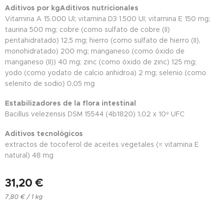
Aditivos por kg
Aditivos nutricionales
Vitamina A 15.000 UI; vitamina D3 1.500 UI; vitamina E 150 mg;
taurina 500 mg; cobre (como sulfato de cobre (II)
pentahidratado) 12,5 mg; hierro (como sulfato de hierro (II),
monohidratado) 200 mg; manganeso (como óxido de
manganeso (II)) 40 mg; zinc (como óxido de zinc) 125 mg;
yodo (como yodato de calcio anhidroa) 2 mg; selenio (como
selenito de sodio) 0,05 mg
Estabilizadores de la flora intestinal
Bacillus velezensis DSM 15544 (4b1820) 1,02 x 10⁹ UFC
Aditivos tecnológicos
extractos de tocoferol de aceites vegetales (= vitamina E
natural) 48 mg
31,20
€
7,80 € / 1 kg