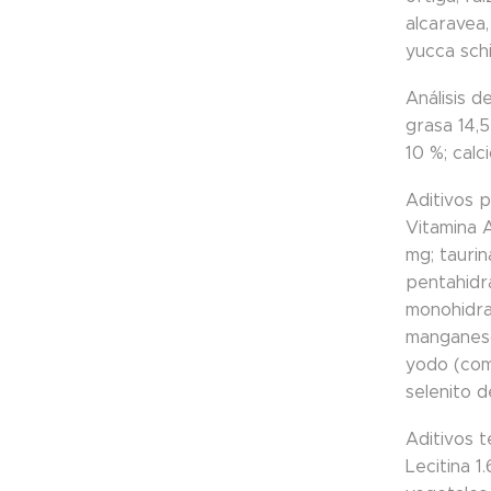
alcaravea,
yucca sch
Análisis 
grasa 14,5
10 %; calc
Aditivos 
Vitamina A
mg; tauri
pentahidra
monohidr
manganeso
yodo (com
selenito 
Aditivos 
Lecitina 