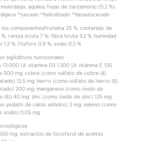
 muérdago, aquilea, hojas de zarzamora) (0,2 %);
idigera *¹secado *²hidrolizado *³desazucarado
de los componentes
Proteína 25 %; contenido de
 %; ceniza bruta 7 %; fibra bruta 3,2 %; humedad
io 1,3 %; fósforo 0,9 %; sodio 0,3 %
por kg
Aditivos nutricionales
 13.000 UI; vitamina D3 1.300 UI; vitamina E 130
na 500 mg; cobre (como sulfato de cobre (II)
tado) 12,5 mg; hierro (como sulfato de hierro (II),
atado) 200 mg; manganeso (como óxido de
 (II)) 40 mg; zinc (como óxido de zinc) 125 mg;
o yodato de calcio anhidro) 2 mg; selenio (como
de sodio) 0,05 mg
tecnológicos
1.600 mg; extractos de tocoferol de aceites