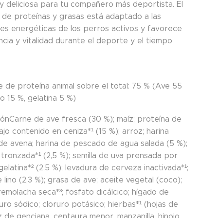
y deliciosa para tu compañero más deportista. El
 de proteínas y grasas está adaptado a las
es energéticas de los perros activos y favorece
ncia y vitalidad durante el deporte y el tiempo
e de proteína animal sobre el total: 75 % (Ave 55
o 15 %, gelatina 5 %)
ión
Carne de ave fresca (30 %); maíz; proteína de
jo contenido en ceniza*¹ (15 %); arroz; harina
 de avena; harina de pescado de agua salada (5 %);
 tronzada*¹ (2,5 %); semilla de uva prensada por
gelatina*² (2,5 %); levadura de cerveza inactivada*¹;
e lino (2,3 %); grasa de ave; aceite vegetal (coco);
emolacha seca*³; fosfato dicálcico; hígado de
ruro sódico; cloruro potásico; hierbas*¹ (hojas de
íz de genciana, centaura menor, manzanilla, hinojo,