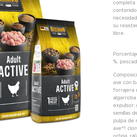
completa 
contenido
necesidad
su resiste
libre.
Porcentaj
%, pescad
Composic
ave con ba
forrajera
algarroba
expulsor; 
semillas d
pulpa de r
ave*²; clo
ortiga, ra