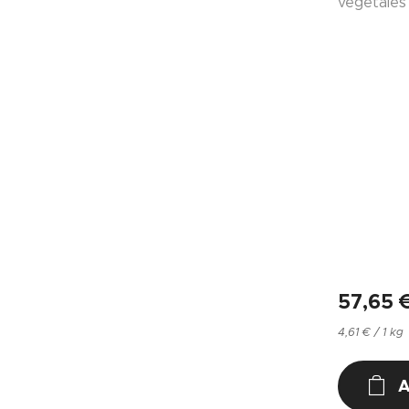
vegetales
57,65
4,61 € / 1 kg
A