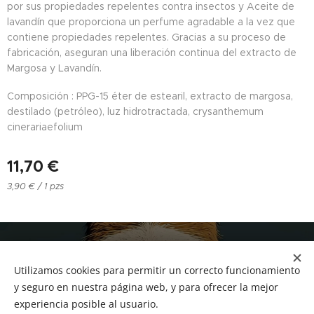
por sus propiedades repelentes contra insectos y Aceite de
lavandín que proporciona un perfume agradable a la vez que
contiene propiedades repelentes. Gracias a su proceso de
fabricación, aseguran una liberación continua del extracto de
Margosa y Lavandín.
Composición : PPG-15 éter de estearil, extracto de margosa,
destilado (petróleo), luz hidrotractada, crysanthemum
cinerariaefolium
11,70
€
3,90 € / 1 pzs
NUCAN mascotas
Utilizamos cookies para permitir un correcto funcionamiento
Tf.666351543
Cookies
y seguro en nuestra página web, y para ofrecer la mejor
experiencia posible al usuario.