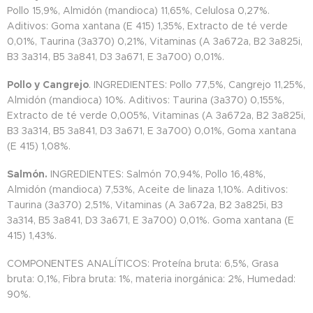
Pollo 15,9%, Almidón (mandioca) 11,65%, Celulosa 0,27%.
Aditivos: Goma xantana (E 415) 1,35%, Extracto de té verde
0,01%, Taurina (3a370) 0,21%, Vitaminas (A 3a672a, B2 3a825i,
B3 3a314, B5 3a841, D3 3a671, E 3a700) 0,01%.
Pollo y Cangrejo
. INGREDIENTES: Pollo 77,5%, Cangrejo 11,25%,
Almidón (mandioca) 10%. Aditivos: Taurina (3a370) 0,155%,
Extracto de té verde 0,005%, Vitaminas (A 3a672a, B2 3a825i,
B3 3a314, B5 3a841, D3 3a671, E 3a700) 0,01%, Goma xantana
(E 415) 1,08%.
Salmón.
INGREDIENTES: Salmón 70,94%, Pollo 16,48%,
Almidón (mandioca) 7,53%, Aceite de linaza 1,10%. Aditivos:
Taurina (3a370) 2,51%, Vitaminas (A 3a672a, B2 3a825i, B3
3a314, B5 3a841, D3 3a671, E 3a700) 0,01%. Goma xantana (E
415) 1,43%.
COMPONENTES ANALÍTICOS: Proteína bruta: 6,5%, Grasa
bruta: 0,1%, Fibra bruta: 1%, materia inorgánica: 2%, Humedad:
90%.