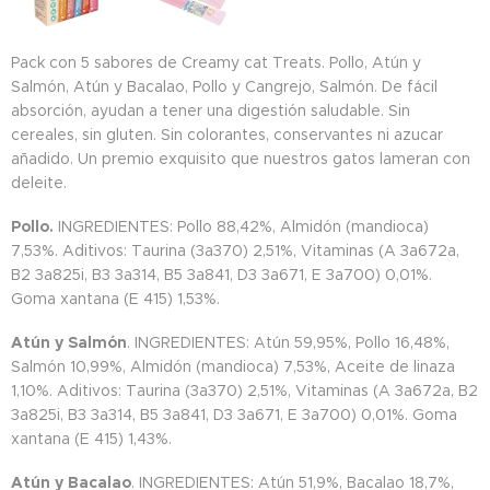
Pack con 5 sabores de Creamy cat Treats. Pollo, Atún y
Salmón, Atún y Bacalao, Pollo y Cangrejo, Salmón. De fácil
absorción, ayudan a tener una digestión saludable. Sin
cereales, sin gluten. Sin colorantes, conservantes ni azucar
añadido. Un premio exquisito que nuestros gatos lameran con
deleite.
Pollo.
INGREDIENTES: Pollo 88,42%, Almidón (mandioca)
7,53%. Aditivos: Taurina (3a370) 2,51%, Vitaminas (A 3a672a,
B2 3a825i, B3 3a314, B5 3a841, D3 3a671, E 3a700) 0,01%.
Goma xantana (E 415) 1,53%.
Atún y Salmón
. INGREDIENTES: Atún 59,95%, Pollo 16,48%,
Salmón 10,99%, Almidón (mandioca) 7,53%, Aceite de linaza
1,10%. Aditivos: Taurina (3a370) 2,51%, Vitaminas (A 3a672a, B2
3a825i, B3 3a314, B5 3a841, D3 3a671, E 3a700) 0,01%. Goma
xantana (E 415) 1,43%.
Atún y Bacalao
. INGREDIENTES: Atún 51,9%, Bacalao 18,7%,