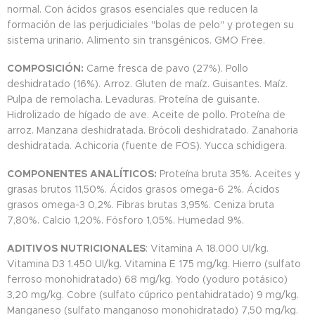
normal. Con ácidos grasos esenciales que reducen la
formación de las perjudiciales "bolas de pelo" y protegen su
sistema urinario. Alimento sin transgénicos. GMO Free.
COMPOSICIÓN:
Carne fresca de pavo (27%). Pollo
deshidratado (16%). Arroz. Gluten de maíz. Guisantes. Maíz.
Pulpa de remolacha. Levaduras. Proteína de guisante.
Hidrolizado de hígado de ave. Aceite de pollo. Proteína de
arroz. Manzana deshidratada. Brócoli deshidratado. Zanahoria
deshidratada. Achicoria (fuente de FOS). Yucca schidigera.
COMPONENTES ANALÍTICOS:
Proteína bruta 35%. Aceites y
grasas brutos 11,50%. Ácidos grasos omega-6 2%. Ácidos
grasos omega-3 0,2%. Fibras brutas 3,95%. Ceniza bruta
7,80%. Calcio 1,20%. Fósforo 1,05%. Humedad 9%.
ADITIVOS NUTRICIONALES
: Vitamina A 18.000 UI/kg.
Vitamina D3 1.450 UI/kg. Vitamina E 175 mg/kg. Hierro (sulfato
ferroso monohidratado) 68 mg/kg. Yodo (yoduro potásico)
3,20 mg/kg. Cobre (sulfato cúprico pentahidratado) 9 mg/kg.
Manganeso (sulfato manganoso monohidratado) 7,50 mg/kg.