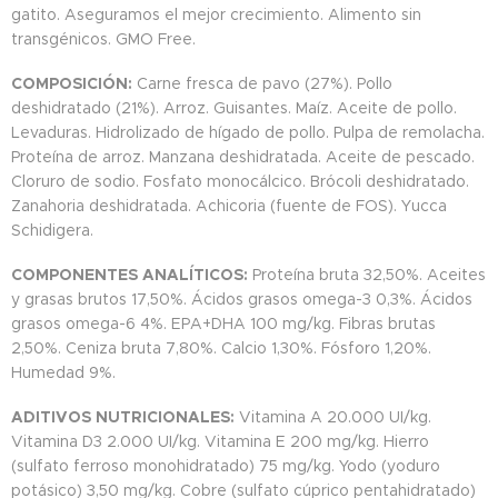
gatito. Aseguramos el mejor crecimiento. Alimento sin
transgénicos. GMO Free.
COMPOSICIÓN:
Carne fresca de pavo (27%). Pollo
deshidratado (21%). Arroz. Guisantes. Maíz. Aceite de pollo.
Levaduras. Hidrolizado de hígado de pollo. Pulpa de remolacha.
Proteína de arroz. Manzana deshidratada. Aceite de pescado.
Cloruro de sodio. Fosfato monocálcico. Brócoli deshidratado.
Zanahoria deshidratada. Achicoria (fuente de FOS). Yucca
Schidigera.
COMPONENTES ANALÍTICOS:
Proteína bruta 32,50%. Aceites
y grasas brutos 17,50%. Ácidos grasos omega-3 0,3%. Ácidos
grasos omega-6 4%. EPA+DHA 100 mg/kg. Fibras brutas
2,50%. Ceniza bruta 7,80%. Calcio 1,30%. Fósforo 1,20%.
Humedad 9%.
ADITIVOS NUTRICIONALES:
Vitamina A 20.000 UI/kg.
Vitamina D3 2.000 UI/kg. Vitamina E 200 mg/kg. Hierro
(sulfato ferroso monohidratado) 75 mg/kg. Yodo (yoduro
potásico) 3,50 mg/kg. Cobre (sulfato cúprico pentahidratado)