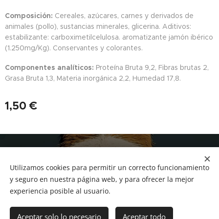
Composición:
Cereales, azúcares, carnes y derivados de
animales (pollo), sustancias minerales, glicerina. Aditivos:
estabilizante: carboximetilcelulosa. aromatizante jamón ibérico
(1.250mg/Kg). Conservantes y colorantes.
Componentes analíticos:
Proteína Bruta 9,2, Fibras brutas 2,
Grasa Bruta 1,3, Materia inorgánica 2,2, Humedad 17,8.
1,50
€
NUCAN mascotas
Utilizamos cookies para permitir un correcto funcionamiento
Tf.666351543
Cookies
y seguro en nuestra página web, y para ofrecer la mejor
experiencia posible al usuario.
Añadir a la cesta
Aceptar solo lo necesario
Aceptar todo