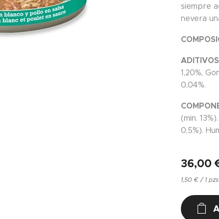
siempre a
nevera un
COMPOSI
ADITIVOS
1,20%, Go
0,04%.
COMPONEN
(min. 13%)
0,5%). Hu
36,00
1,50 € / 1 pzs
A