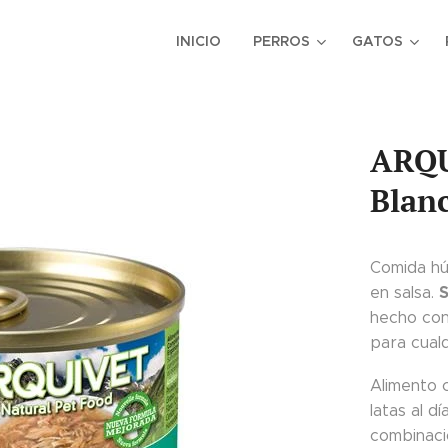
INICIO
PERROS
GATOS
ARQU
Blanc
Comida hú
S
en salsa.
hecho con
para cual
Alimento 
latas al d
combinaci