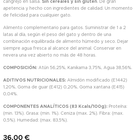
cangrejo en salsa.
Sin cereales y sin gluten
. De gran
apetencia y hecho con ingredientes de calidad. Un momento
de felicidad para cualquier gato.
Alimento complementario para gatos. Suministrar de 1 a 2
latas al día, según el peso del gato y dentro de una
combinación equilibrada de alimento húmedo y seco. Dejar
siempre agua fresca al alcance del animal. Conservar en
nevera una vez abierto no más de 48 horas.
COMPOSICIÓN:
Atún 56,25%, Kanikama 3,75%, Agua 38,56%.
ADITIVOS NUTRICIONALES:
Almidón modificado (E1442)
1,20%, Goma de guar (E412) 0,20%, Goma xantana (E415)
0,04%.
COMPONENTES ANALÍTICOS (83 Kcals/100g):
Proteína:
(min. 13%). Grasa: (min. 1%). Ceniza (max. 2%). Fibra: (max.
0,5%). Humedad: (max. 83,5%).
36,00
€