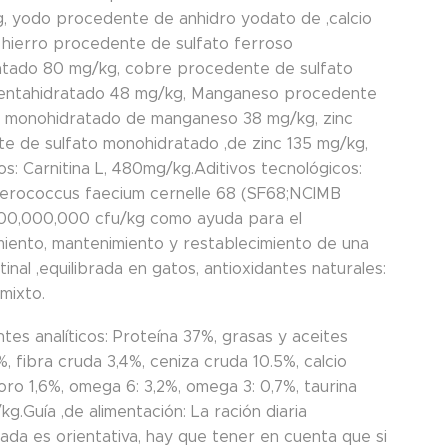
g, yodo procedente de anhidro yodato de ,calcio
, hierro procedente de sulfato ferroso
tado 80 mg/kg, cobre procedente de sulfato
entahidratado 48 mg/kg, Manganeso procedente
o monohidratado de manganeso 38 mg/kg, zinc
e de sulfato monohidratado ,de zinc 135 mg/kg,
s: Carnitina L, 480mg/kg.Aditivos tecnológicos:
erococcus faecium cernelle 68 (SF68;NCIMB
000,000,000 cfu/kg como ayuda para el
miento, mantenimiento y restablecimiento de una
stinal ,equilibrada en gatos, antioxidantes naturales:
mixto.
es analíticos: Proteína 37%, grasas y aceites
, fibra cruda 3,4%, ceniza cruda 10.5%, calcio
oro 1,6%, omega 6: 3,2%, omega 3: 0,7%, taurina
g.Guía ,de alimentación: La ración diaria
da es orientativa, hay que tener en cuenta que si