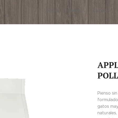
INICIO
PERROS
GATOS
APPL
POLL
Pienso si
formulado
gatos may
naturales