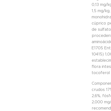
0,13 mg/k
1,5 mg/kg
monohidra
cúprico p
de sulfat
procedent
aminoácido
E1705 Ent
10415) 1,
estableci
flora inte
tocoferol 
Component
crudos 17%
2,6%, fósf
2,000 mg/k
recomenda