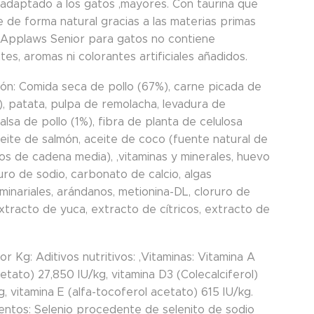
adaptado a los gatos ,mayores. Con taurina que
e de forma natural gracias a las materias primas
s. Applaws Senior para gatos no contiene
es, aromas ni colorantes artificiales añadidos.
ón: Comida seca de pollo (67%), carne picada de
), patata, pulpa de remolacha, levadura de
alsa de pollo (1%), fibra de planta de celulosa
ceite de salmón, aceite de coco (fuente natural de
dos de cadena media), ,vitaminas y minerales, huevo
uro de sodio, carbonato de calcio, algas
minariales, arándanos, metionina-DL, cloruro de
xtracto de yuca, extracto de cítricos, extracto de
or Kg: Aditivos nutritivos: ,Vitaminas: Vitamina A
cetato) 27,850 IU/kg, vitamina D3 (Colecalciferol)
g, vitamina E (alfa-tocoferol acetato) 615 IU/kg.
entos: Selenio procedente de selenito de sodio