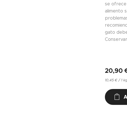
se ofrece
alimento s
problemas
recomiend
gato debe
Conservar
20,90
10,45 € / 1 k
A