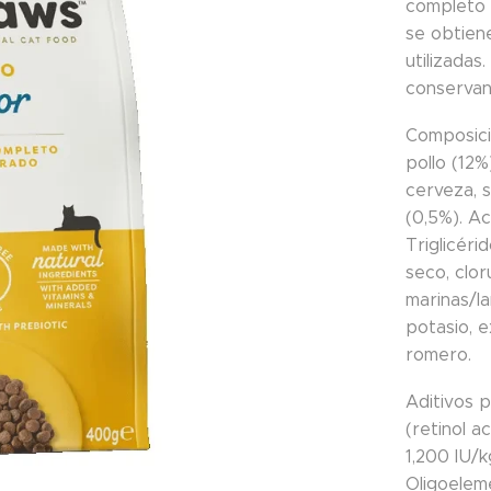
completo 
se obtien
utilizada
conservant
Composici
pollo (12%
cerveza, s
(0,5%). A
Triglicéri
seco, clor
marinas/la
potasio, e
romero.
Aditivos p
(retinol a
1,200 IU/k
Oligoelem