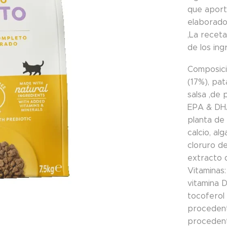
que aporta
elaborado 
,La recet
de los ing
Composici
(17%), pa
salsa ,de 
EPA & DHA
planta de
calcio, al
cloruro de
extracto d
Vitaminas:
vitamina D
tocoferol 
procedent
procedent