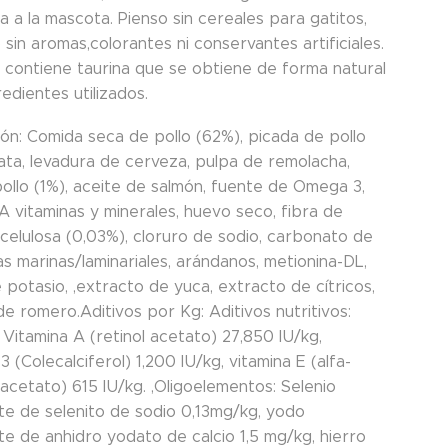
 a la mascota. Pienso sin cereales para gatitos,
sin aromas,colorantes ni conservantes artificiales.
a contiene taurina que se obtiene de forma natural
redientes utilizados.
ón: Comida seca de pollo (62%), picada de pollo
tata, levadura de cerveza, pulpa de remolacha,
pollo (1%), aceite de salmón, fuente de Omega 3,
 vitaminas y minerales, huevo seco, fibra de
 celulosa (0,03%), cloruro de sodio, carbonato de
gas marinas/laminariales, arándanos, metionina-DL,
 potasio, ,extracto de yuca, extracto de cítricos,
e romero.Aditivos por Kg: Aditivos nutritivos:
 Vitamina A (retinol acetato) 27,850 IU/kg,
3 (Colecalciferol) 1,200 IU/kg, vitamina E (alfa-
acetato) 615 IU/kg. ,Oligoelementos: Selenio
e de selenito de sodio 0,13mg/kg, yodo
e de anhidro yodato de calcio 1,5 mg/kg, hierro