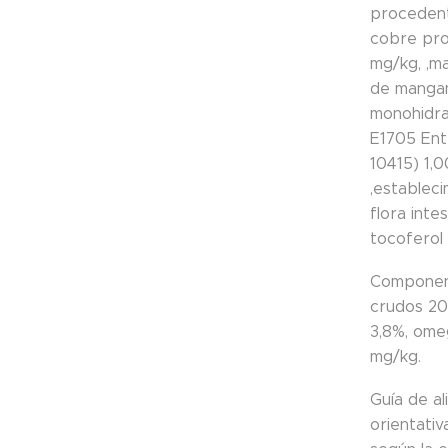
procedent
cobre pro
mg/kg, ,m
de mangan
monohidra
E1705 Ent
10415) 1,
,establec
flora inte
tocoferol 
Component
crudos 20%
3,8%, omeg
mg/kg.
Guía de a
orientati