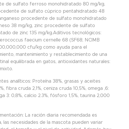
e de sulfato ferroso monohidratado 80 mg/kg,
cedente de sulfato cúprico pentahidratado 48
anganeso procedente de sulfato monohidratado
eso 38 mg/kg, zinc procedente de sulfato
tado de zinc 135 mg/kg.Aditivos tecnológicos:
erococcus faecium cernelle 68 (SF68; NCIMB
000,000,000 cfu/kg como ayuda para el
imiento, mantenimiento y restablecimiento de una
stinal equilibrada en gatos, antioxidantes naturales:
mixto.
es analíticos: Proteína 38%, grasas y aceites
, fibra cruda 2,1%, ceniza cruda 10,5%, omega ,6:
a 3: 0,8%, calcio 2.3%, fósforo 1,5%, taurina 2,000
limentación: La ración diaria recomendada es
va, las necesidades de la mascota pueden variar