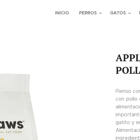
INICIO
PERROS
GATOS
APPL
POLL
Pienso co
con pollo
alimentac
important
gatito y e
Alimentac
ingredient