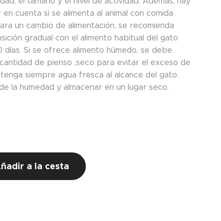
dad, el tamaño y el nivel de actividad. Además, hay
 en cuenta si se alimenta al animal con comida
ara un cambio de alimentación, se recomienda
sición gradual con el alimento habitual del gato
0 días. Si se ofrece alimento húmedo, se debe
 cantidad de pienso ,seco para evitar el exceso de
tenga siempre agua fresca al alcance del gato.
de la humedad y almacenar en un lugar seco.
€
ñadir a la cesta