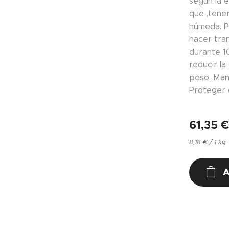
según la e
que ,tener
húmeda. P
hacer tran
durante 1
reducir la
peso. Man
Proteger 
61,35
8,18 € / 1 kg
A