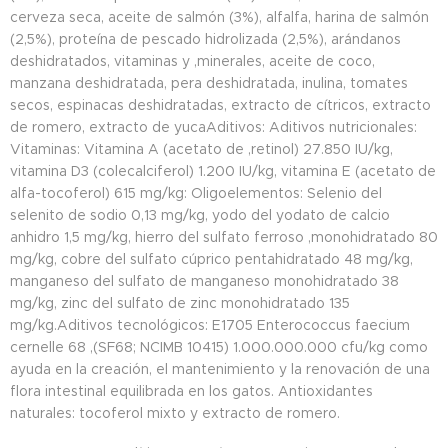
cerveza seca, aceite de salmón (3%), alfalfa, harina de salmón
(2,5%), proteína de pescado hidrolizada (2,5%), arándanos
deshidratados, vitaminas y ,minerales, aceite de coco,
manzana deshidratada, pera deshidratada, inulina, tomates
secos, espinacas deshidratadas, extracto de cítricos, extracto
de romero, extracto de yucaAditivos: Aditivos nutricionales:
Vitaminas: Vitamina A (acetato de ,retinol) 27.850 IU/kg,
vitamina D3 (colecalciferol) 1.200 IU/kg, vitamina E (acetato de
alfa-tocoferol) 615 mg/kg: Oligoelementos: Selenio del
selenito de sodio 0,13 mg/kg, yodo del yodato de calcio
anhidro 1,5 mg/kg, hierro del sulfato ferroso ,monohidratado 80
mg/kg, cobre del sulfato cúprico pentahidratado 48 mg/kg,
manganeso del sulfato de manganeso monohidratado 38
mg/kg, zinc del sulfato de zinc monohidratado 135
mg/kg.Aditivos tecnológicos: E1705 Enterococcus faecium
cernelle 68 ,(SF68; NCIMB 10415) 1.000.000.000 cfu/kg como
ayuda en la creación, el mantenimiento y la renovación de una
flora intestinal equilibrada en los gatos. Antioxidantes
naturales: tocoferol mixto y extracto de romero.