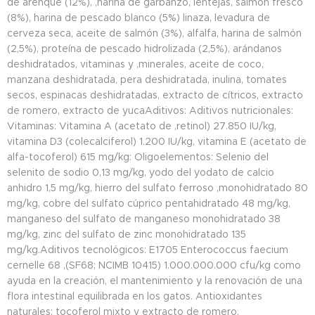
de arenque (12%), ,harina de garbanzo, lentejas, salmón fresco
(8%), harina de pescado blanco (5%) linaza, levadura de
cerveza seca, aceite de salmón (3%), alfalfa, harina de salmón
(2,5%), proteína de pescado hidrolizada (2,5%), arándanos
deshidratados, vitaminas y ,minerales, aceite de coco,
manzana deshidratada, pera deshidratada, inulina, tomates
secos, espinacas deshidratadas, extracto de cítricos, extracto
de romero, extracto de yucaAditivos: Aditivos nutricionales:
Vitaminas: Vitamina A (acetato de ,retinol) 27.850 IU/kg,
vitamina D3 (colecalciferol) 1.200 IU/kg, vitamina E (acetato de
alfa-tocoferol) 615 mg/kg: Oligoelementos: Selenio del
selenito de sodio 0,13 mg/kg, yodo del yodato de calcio
anhidro 1,5 mg/kg, hierro del sulfato ferroso ,monohidratado 80
mg/kg, cobre del sulfato cúprico pentahidratado 48 mg/kg,
manganeso del sulfato de manganeso monohidratado 38
mg/kg, zinc del sulfato de zinc monohidratado 135
mg/kg.Aditivos tecnológicos: E1705 Enterococcus faecium
cernelle 68 ,(SF68; NCIMB 10415) 1.000.000.000 cfu/kg como
ayuda en la creación, el mantenimiento y la renovación de una
flora intestinal equilibrada en los gatos. Antioxidantes
naturales: tocoferol mixto y extracto de romero.