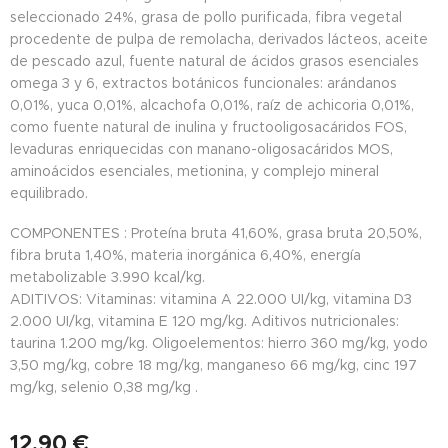
seleccionado 24%, grasa de pollo purificada, fibra vegetal
procedente de pulpa de remolacha, derivados lácteos, aceite
de pescado azul, fuente natural de ácidos grasos esenciales
omega 3 y 6, extractos botánicos funcionales: arándanos
0,01%, yuca 0,01%, alcachofa 0,01%, raíz de achicoria 0,01%,
como fuente natural de inulina y fructooligosacáridos FOS,
levaduras enriquecidas con manano-oligosacáridos MOS,
aminoácidos esenciales, metionina, y complejo mineral
equilibrado.
COMPONENTES : Proteína bruta 41,60%, grasa bruta 20,50%,
fibra bruta 1,40%, materia inorgánica 6,40%, energía
metabolizable 3.990 kcal/kg.
ADITIVOS: Vitaminas: vitamina A 22.000 UI/kg, vitamina D3
2.000 UI/kg, vitamina E 120 mg/kg. Aditivos nutricionales:
taurina 1.200 mg/kg. Oligoelementos: hierro 360 mg/kg, yodo
3,50 mg/kg, cobre 18 mg/kg, manganeso 66 mg/kg, cinc 197
mg/kg, selenio 0,38 mg/kg .
12,90
€