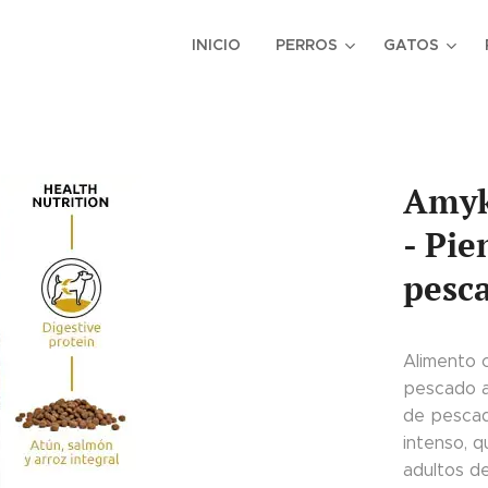
INICIO
PERROS
GATOS
Amyku
- Pie
pesca
Alimento 
pescado a
de pescad
intenso, q
adultos d