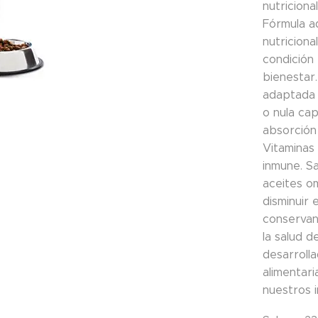
nutriciona
Fórmula a
nutricion
condición 
bienestar.
adaptada 
o nula ca
absorción 
Vitaminas 
inmune. Sa
aceites o
disminuir 
conservant
la salud d
desarrolla
alimentari
nuestros 