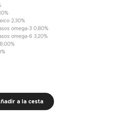
%
,10%
leico 2,30%
rasos omega-3 0,80%
asos omega-6 3,20%
8,00%
30%
€
ñadir a la cesta