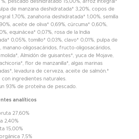
 %, pescado deshidratado 15,00%, arroz integral*
ulpa de manzana deshidratada* 3,20%, copos de
gral 1,70%, zanahoria deshidratada* 1,00%, semilla
,90%, aceite de oliva* 0,69%, cúrcuma* 0,60%,
10%, equinácea* 0,07%, rosa de la India
da* 0,05%, tomillo* 0,03%, clavo* 0,01%, pulpa de
, manano-oligosacáridos, fructo-oligosacáridos,
 molida*, Almidón de guisantes*, yuca de Mojave,
achicoria*, flor de manzanilla*, algas marinas
adas*, levadura de cerveza, aceite de salmón.*
 con ingredientes naturales.
un 93% de proteína de pescado.
tes analíticos
bruta 27,60%
ta 2,40%
ta 15,00%
norgánica 7,5%