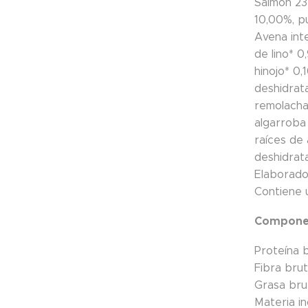
Salmon 23
10,00%, p
Avena inte
de lino* 0
hinojo* 0,
deshidrata
remolacha
algarroba
raíces de 
deshidrat
Elaborado
Contiene 
Componen
Proteína 
Fibra bru
Grasa bru
Materia i