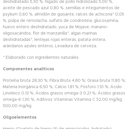
deshidratado 5,30 %, hígado de pollo hidrolizado 5,00 %,
aceite de pescado azul 0,80 %, semillas e integumentos de
psylium 0,60 %, almidón de guisante, raíces de achicoria* 0,05
%, pulpa de remolacha, sulfato de condroitina, glucosamina,
huevo entero deshidratado, yuca de Mojave, manano-
oligosacáridos, flor de manzanilla*, algas marinas
deshidratadas*, lentejas rojas enteras, patata entera,
arándanos azules enteros, Levadura de cerveza.
* Elaborado con ingredientes naturales
Componentes analíticos
Proteína bruta 28,30 %; Fibra Bruta 4,80 %; Grasa bruta 11,80 %;
Materia Inorgánica 6,50 %; Calcio 1,81 %; Fósforo 1,10 %; Ácido
Linoleico 0,13 %; Ácidos grasos omega-3 0,21 %; Ácidos grasos
omega-6 1,30 %; Aditivos Vitaminas Vitamina C 52,00 mg/kg;
500,00 mg/kg
Oligoelementos
Hierro (Quelato de hierro (II) de aminoácidos, hidratado)