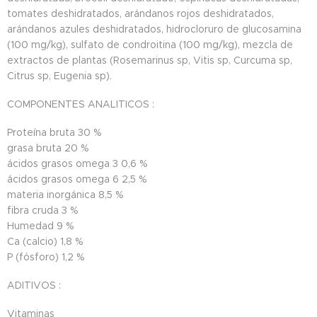
tomates deshidratados, arándanos rojos deshidratados,
arándanos azules deshidratados, hidrocloruro de glucosamina
(100 mg/kg), sulfato de condroitina (100 mg/kg), mezcla de
extractos de plantas (Rosemarinus sp, Vitis sp, Curcuma sp,
Citrus sp, Eugenia sp).
COMPONENTES ANALITICOS :
Proteína bruta
30 %
grasa bruta
20 %
ácidos grasos omega 3
0,6 %
ácidos grasos omega 6
2,5 %
materia inorgánica
8,5 %
fibra cruda
3 %
Humedad
9 %
Ca (calcio)
1,8 %
P (fósforo)
1,2 %
ADITIVOS :
Vitaminas