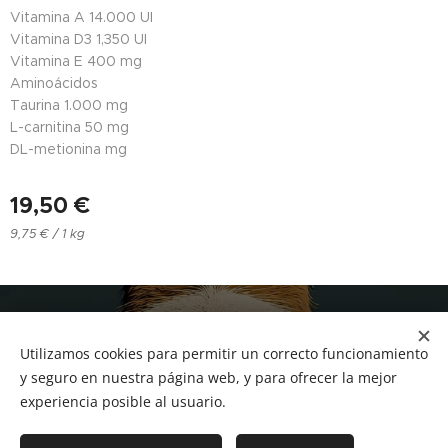
Vitamina A
14.000 UI
Vitamina D3
1,350 UI
Vitamina E
400 mg
Aminoácidos
Taurina
1.000 mg
L-carnitina
50 mg
DL-metionina
mg
19,50
€
9,75 € / 1 kg
NUCAN mascotas
Utilizamos cookies para permitir un correcto funcionamiento
Tf.666351543
Cookies
y seguro en nuestra página web, y para ofrecer la mejor
experiencia posible al usuario.