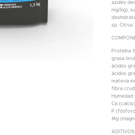
azules de
mg/kg), su
deshidrat
sp, Citrus
COMPONE
Proteína 
grasa bru
ácidos gr
ácidos gr
materia i
fibra cru
Humedad
Ca (calcio
P (fósfor
Mg (magn
ADITIVOS