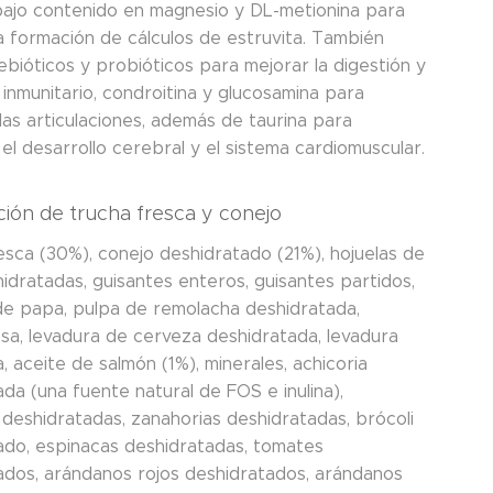
bajo contenido en magnesio y DL-metionina para
la formación de cálculos de estruvita. También
ebióticos y probióticos para mejorar la digestión y
 inmunitario, condroitina y glucosamina para
las articulaciones, además de taurina para
el desarrollo cerebral y el sistema cardiomuscular.
ión de trucha fresca y conejo
esca (30%), conejo deshidratado (21%), hojuelas de
idratadas, guisantes enteros, guisantes partidos,
de papa, pulpa de remolacha deshidratada,
osa, levadura de cerveza deshidratada, levadura
a, aceite de salmón (1%), minerales, achicoria
da (una fuente natural de FOS e inulina),
deshidratadas, zanahorias deshidratadas, brócoli
ado, espinacas deshidratadas, tomates
ados, arándanos rojos deshidratados, arándanos