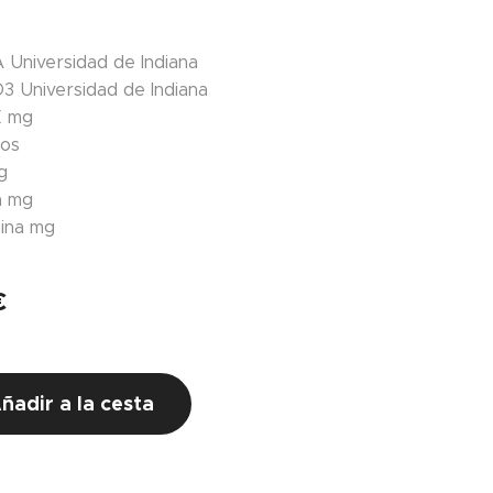
A
Universidad de Indiana
D3
Universidad de Indiana
E
mg
dos
g
a
mg
ina
mg
€
ñadir a la cesta