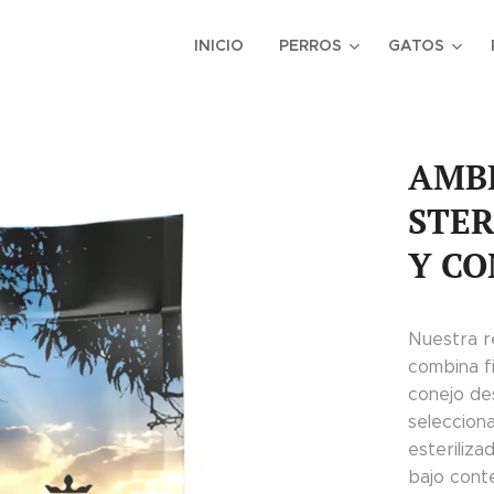
INICIO
PERROS
GATOS
AMBR
STER
Y CO
Nuestra r
combina f
conejo de
seleccion
esteriliza
bajo cont