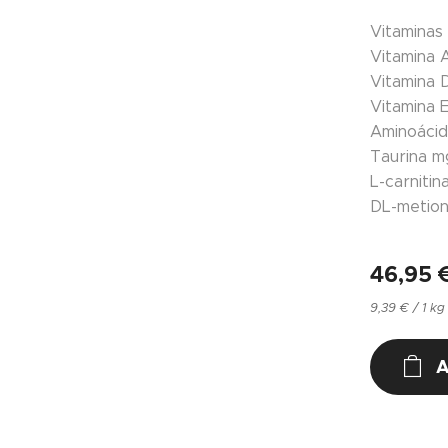
Vitaminas
Vitamina 
Vitamina 
Vitamina 
Aminoáci
Taurina
m
L-carnitin
DL-metion
46,95
9,39 € / 1 kg
A