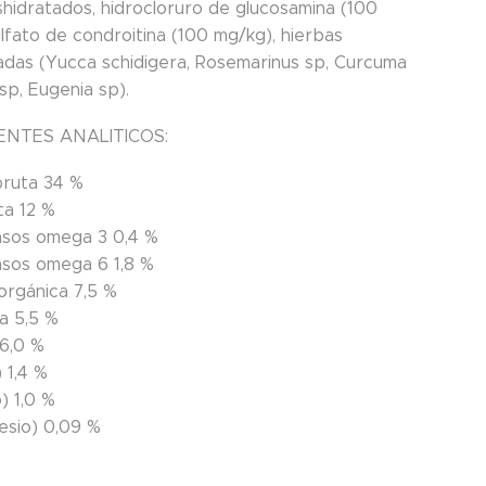
shidratados, hidrocloruro de glucosamina (100
lfato de condroitina (100 mg/kg), hierbas
adas (Yucca schidigera, Rosemarinus sp, Curcuma
 sp, Eugenia sp).
NTES ANALITICOS:
bruta
34 %
ta
12 %
asos omega 3
0,4 %
asos omega 6
1,8 %
norgánica
7,5 %
da
5,5 %
6,0 %
)
1,4 %
o)
1,0 %
esio)
0,09 %
: