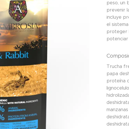
peso, un 
prevenir 
incluye pr
el sistema
proteger 
potenciar 
Composic
Trucha fr
papa desh
proteína 
lignocelul
hidrolizad
deshidrata
manzanas 
deshidrat
deshidrat