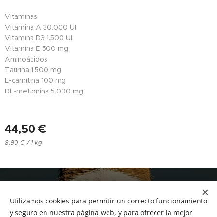
Vitaminas
Vitamina A
30.000 UI
Vitamina D3
1.500 UI
Vitamina E
500 mg
Aminoácidos
Taurina
1.500 mg
L-carnitina
100 mg
DL-metionina
5.000 mg
44,50
€
8,90 € / 1 kg
NUCAN mascotas
Utilizamos cookies para permitir un correcto funcionamiento
Tf.666351543
Cookies
y seguro en nuestra página web, y para ofrecer la mejor