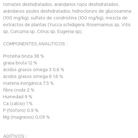
tomates deshidratados, arándanos rojos deshidratados,
arándanos azules deshidratados, hidrocloruro de glucosamina
(100 mg/kg), sulfato de condroitina (100 mg/kg), mezcla de
extractos de plantas (Yucca schidigera, Rosemarinus sp, Vitis
sp, Curcuma sp, Citrus sp, Eugenia sp).
COMPONENTES ANALITICOS :
Proteína bruta
38 %
grasa bruta
12 %
ácidos grasos omega 3
0,6 %
ácidos grasos omega 6
1,6 %
materia inorgánica
7,5 %
fibra cruda
2 %
Humedad
9 %
Ca (calcio)
1 %
P (fósforo)
0,9 %
Mg (magnesio)
0,09 %
ADITIVOS :