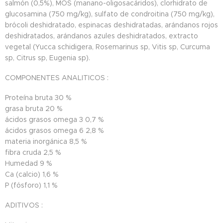
salmón (0,5%), MOS (manano-oligosacáridos), clorhidrato de
glucosamina (750 mg/kg), sulfato de condroitina (750 mg/kg),
brócoli deshidratado, espinacas deshidratadas, arándanos rojos
deshidratados, arándanos azules deshidratados, extracto
vegetal (Yucca schidigera, Rosemarinus sp, Vitis sp, Curcuma
sp, Citrus sp, Eugenia sp).
COMPONENTES ANALITICOS :
Proteína bruta
30 %
grasa bruta
20 %
ácidos grasos omega 3
0,7 %
ácidos grasos omega 6
2,8 %
materia inorgánica
8,5 %
fibra cruda
2,5 %
Humedad
9 %
Ca (calcio)
1,6 %
P (fósforo)
1,1 %
ADITIVOS :