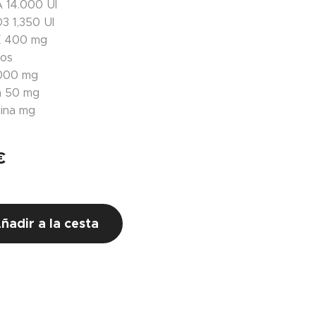
A
14.000 UI
D3
1,350 UI
E
400 mg
dos
.000 mg
a
50 mg
ina
mg
€
ñadir a la cesta