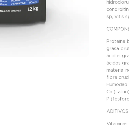
hidroclor
condroiti
sp, Vitis 
COMPONE
Proteína 
grasa bru
ácidos gr
ácidos gr
materia i
fibra cru
Humedad
Ca (calcio
P (fósfor
ADITIVOS 
Vitaminas