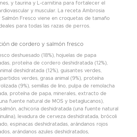
ones, y taurina y L-carnitina para fortalecer el
ardiovascular y muscular. La receta Ambrosia
 Salmón Fresco viene en croquetas de tamaño
ideales para todas las razas de perros.
ión de cordero y salmón fresco
esco deshuesado (18%), hojuelas de papa
adas, proteína de cordero deshidratada (12%),
nimal deshidratada (12%), guisantes verdes,
partidos verdes, grasa animal (9%), proteína
rolizada (9%), semillas de lino, pulpa de remolacha
ada, proteína de papa, minerales, extracto de
(una fuente natural de MOS y betaglucanos),
salmón, achicoria deshidratada (una fuente natural
nulina), levadura de cerveza deshidratada, brócoli
ado, espinacas deshidratadas, arándanos rojos
ados, arándanos azules deshidratados,