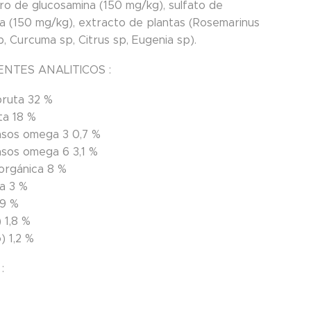
uro de glucosamina (150 mg/kg), sulfato de
na (150 mg/kg), extracto de plantas (Rosemarinus
sp, Curcuma sp, Citrus sp, Eugenia sp).
NTES ANALITICOS :
bruta
32 %
ta
18 %
asos omega 3
0,7 %
asos omega 6
3,1 %
norgánica
8 %
da
3 %
9 %
)
1,8 %
o)
1,2 %
: