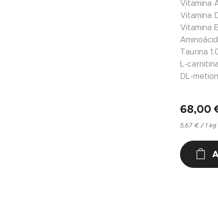
Vitamina 
Vitamina 
Vitamina 
Aminoáci
Taurina
1
L-carnitin
DL-metion
68,00
5,67 € / 1 kg
A