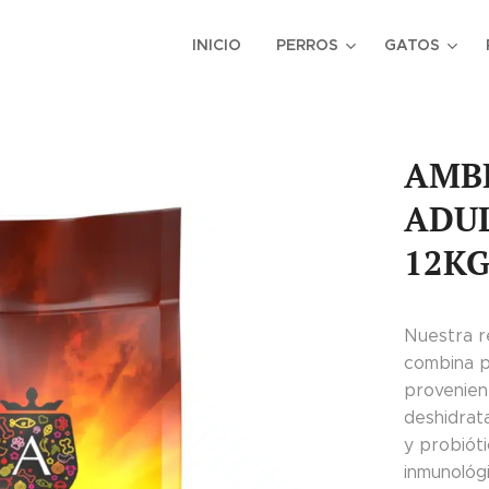
INICIO
PERROS
GATOS
AMBR
ADU
12KG
Nuestra r
combina p
provenien
deshidrat
y probióti
inmunológ