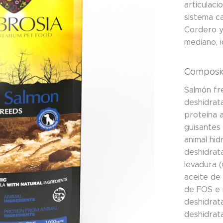
articulaci
sistema c
Cordero y
mediano, 
Composic
Salmón fr
deshidrat
proteína a
guisantes 
animal hid
deshidrat
levadura 
aceite de 
de FOS e i
deshidrat
deshidrat