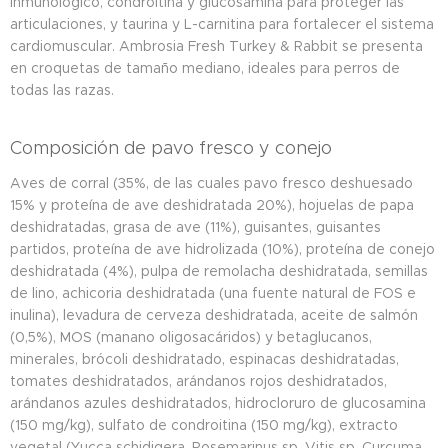
inmunológico, condroitina y glucosamina para proteger las
articulaciones, y taurina y L-carnitina para fortalecer el sistema
cardiomuscular. Ambrosia Fresh Turkey & Rabbit se presenta
en croquetas de tamaño mediano, ideales para perros de
todas las razas.
Composición de pavo fresco y conejo
Aves de corral (35%, de las cuales pavo fresco deshuesado
15% y proteína de ave deshidratada 20%), hojuelas de papa
deshidratadas, grasa de ave (11%), guisantes, guisantes
partidos, proteína de ave hidrolizada (10%), proteína de conejo
deshidratada (4%), pulpa de remolacha deshidratada, semillas
de lino, achicoria deshidratada (una fuente natural de FOS e
inulina), levadura de cerveza deshidratada, aceite de salmón
(0,5%), MOS (manano oligosacáridos) y betaglucanos,
minerales, brócoli deshidratado, espinacas deshidratadas,
tomates deshidratados, arándanos rojos deshidratados,
arándanos azules deshidratados, hidrocloruro de glucosamina
(150 mg/kg), sulfato de condroitina (150 mg/kg), extracto
vegetal (Yucca schidigera, Rosemarinus sp, Vitis sp, Curcuma