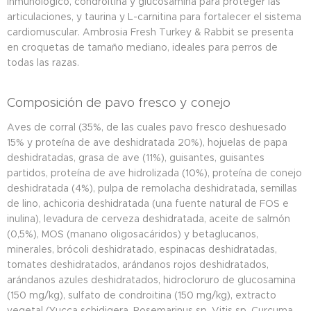
inmunológico, condroitina y glucosamina para proteger las
articulaciones, y taurina y L-carnitina para fortalecer el sistema
cardiomuscular. Ambrosia Fresh Turkey & Rabbit se presenta
en croquetas de tamaño mediano, ideales para perros de
todas las razas.
Composición de pavo fresco y conejo
Aves de corral (35%, de las cuales pavo fresco deshuesado
15% y proteína de ave deshidratada 20%), hojuelas de papa
deshidratadas, grasa de ave (11%), guisantes, guisantes
partidos, proteína de ave hidrolizada (10%), proteína de conejo
deshidratada (4%), pulpa de remolacha deshidratada, semillas
de lino, achicoria deshidratada (una fuente natural de FOS e
inulina), levadura de cerveza deshidratada, aceite de salmón
(0,5%), MOS (manano oligosacáridos) y betaglucanos,
minerales, brócoli deshidratado, espinacas deshidratadas,
tomates deshidratados, arándanos rojos deshidratados,
arándanos azules deshidratados, hidrocloruro de glucosamina
(150 mg/kg), sulfato de condroitina (150 mg/kg), extracto
vegetal (Yucca schidigera, Rosemarinus sp, Vitis sp, Curcuma