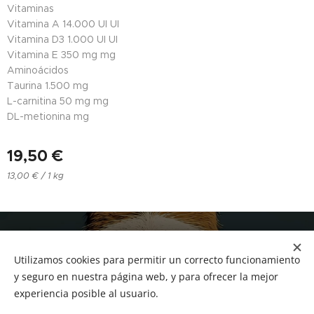
Vitaminas
Vitamina A
14.000 UI UI
Vitamina D3
1.000 UI UI
Vitamina E
350 mg mg
Aminoácidos
Taurina
1.500 mg
L-carnitina
50 mg mg
DL-metionina
mg
19,50
€
13,00 € / 1 kg
NUCAN mascotas
Utilizamos cookies para permitir un correcto funcionamiento
Tf.666351543
Cookies
y seguro en nuestra página web, y para ofrecer la mejor
experiencia posible al usuario.