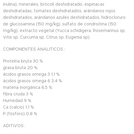
inulina), minerales, brócoli deshidratado, espinacas
deshidratadas, tomates deshidratados, arándanos rojos
deshidratados, arándanos azules deshidratados, hidrocloruro
de glucosamina (150 mg/kg), sulfato de condroitina (150
mg/kg), extracto vegetal (Yucca schidigera, Rosemarinus sp,
Vitis sp, Curcuma sp, Citrus sp, Eugenia sp).
COMPONENTES ANALITICOS :
Proteína bruta
30 %
grasa bruta
20 %
ácidos grasos omega 3
1,1 %
ácidos grasos omega 6
3,4 %
materia inorgánica
6,5 %
fibra cruda
3 %
Humedad
9 %
Ca (calcio)
1,1 %
P (fósforo)
0,8 %
ADITIVOS :